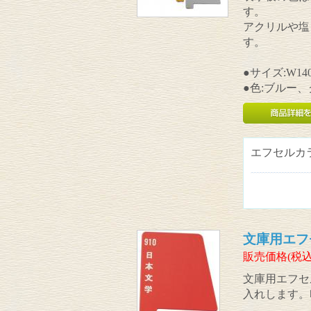
す。
アクリルや塩
す。
●サイズ:W140
●色:ブルー
エフセルカ
文庫用エフ
販売価格(税込
文庫用エフセ
入れします。