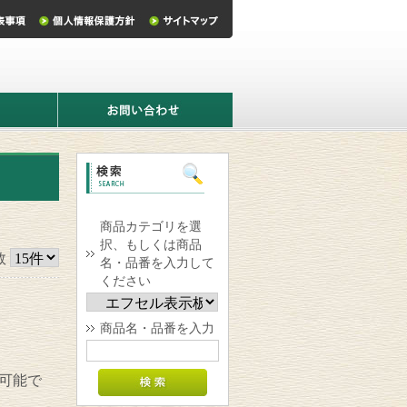
お
問
い
合
わ
せ
商品カテゴリを選
択、もしくは商品
数
名・品番を入力して
ください
商品名・品番を入力
可能で