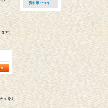
可能で
資料等 ***(2)
きます。
表示をお