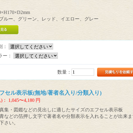
×H170×D2mm
:ブルー、グリーン、レッド、イエロー、グレー
別：
ラー：
数量：
フセル表示板(無地/著者名入り/分類入り)
)：
1,045〜4,180
円
真集・図鑑などの見出しに適したサイズのエフセル表示板
青などの箔押し文字で著者名や分類表示を入れることが出来ま
下さい。