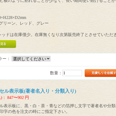
ビ板のように割れることが少なく、長い期間使い続けることが
×H228×D2mm
、グリーン、レッド、グレー
レッドは在庫僅少。在庫無くなり次第販売終了とさせていただ
ラー：
数量：
セル表示板(著者名入り・分類入り)
)：
847〜902
円
ル表示板に、黒・白・茶・青などの箔押し文字で著者名や分類
印字の色を注文の時にご指定下さい。