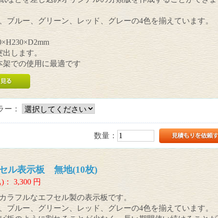
、ブルー、グリーン、レッド、グレーの4色を揃えています。
×H230×D2mm
㎜突出します。
本架での使用に最適です
ラー：
数量：
セル表示板 無地(10枚)
)：
3,300
円
カラフルなエフセル製の表示板です。
、ブルー、グリーン、レッド、グレーの4色を揃えています。