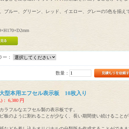
、ブルー、グリーン、レッド、イエロー、グレーの5色を揃え
×H170×D2mm
ラー：
数量：
大型本用エフセル表示板 10枚入り
)：
6,380
円
カラフルなエフセル製の表示板です。
ビ板のように割れることが少なく、長い期間使い続けることが
紙などを差し込みオリジナルの分類版を作成することができま