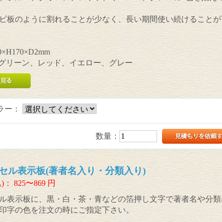
ビ板のように割れることが少なく、長い期間使い続けることが
×H170×D2mm
、グリーン、レッド、イエロー、グレー
ラー：
数量：
セル表示板(著者名入り・分類入り)
)：
825〜869
円
ル表示板に、黒・白・茶・青などの箔押し文字で著者名や分類
印字の色を注文の時にご指定下さい。