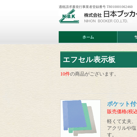
適格請求書発行事業者登録番号 T8010001062460
株
式
会
社
日
ホ
サ
本
ー
ー
ブ
ム
ビ
ッ
ス
カ
案
ー
内
エフセル表示板
10件
の商品がございます。
ポケット付
販売価格(税込
軽くて丈夫、
アクリルや塩
す。