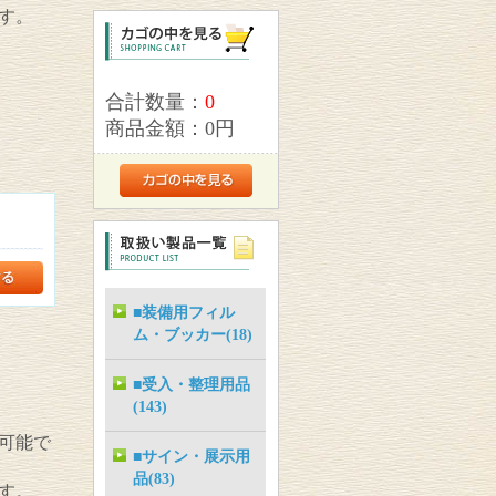
す。
合計数量：
0
商品金額：
0円
■装備用フィル
ム・ブッカー(18)
■受入・整理用品
(143)
可能で
■サイン・展示用
品(83)
す。