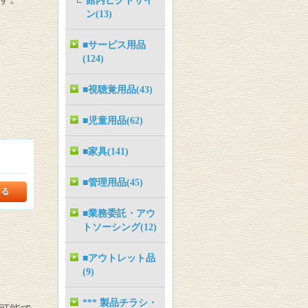
館内ピクトサイ
ン(13)
■サービス用品
(124)
■視聴覚用品(43)
■児童用品(62)
■家具(141)
■管理用品(45)
■業務委託・アウ
トソーシング(12)
■アウトレット品
(9)
*** 製品チラシ・