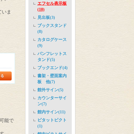
エフセル表示板
(10)
ていま
見出板(3)
ブックスタンド
(8)
カタログケース
(9)
パンフレットス
タンド(5)
ブックエンド(4)
書架・壁面案内
板 他(7)
館外サイン(5)
カウンターサイ
ン(7)
館内サイン(11)
ピタットピクト
可能で
(1)
す。