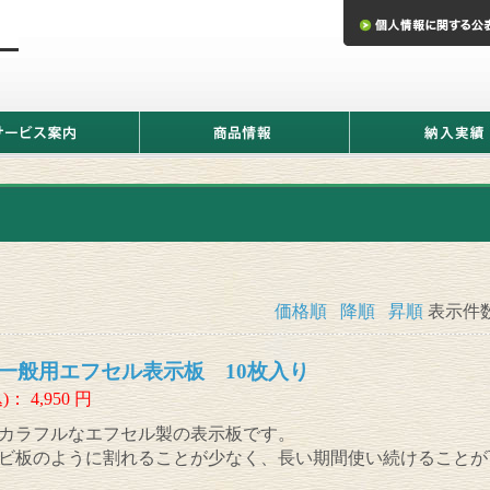
商
納
品
入
情
実
報
績
価格順
降順
昇順
表示件
一般用エフセル表示板 10枚入り
)：
4,950
円
カラフルなエフセル製の表示板です。
ビ板のように割れることが少なく、長い期間使い続けることが