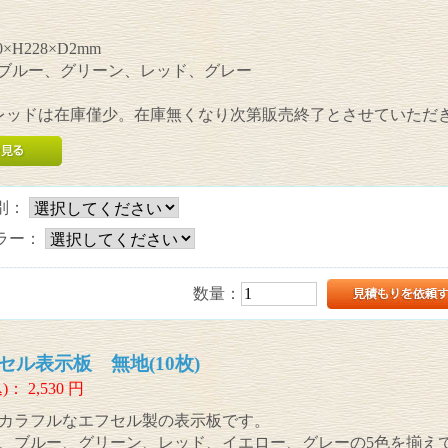
×H228×D2mm
:ブルー、グリーン、レッド、グレー
レッドは在庫僅少。在庫無くなり次第販売終了とさせていただ
別：
ラー：
数量：
セル表示板 無地(10枚)
)：
2,530
円
カラフルなエフセル製の表示板です。
、ブルー、グリーン、レッド、イエロー、グレーの5色を揃え