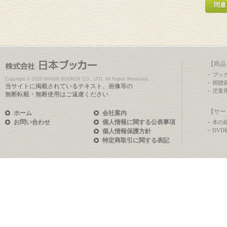
■取得する個人情
当社は、以下の目的
用いたします。
【商品
ブッ
かかる目的以外にお
Copyright ©
2026 NIHON BOOKER CO., LTD. All Rights Reserved.
視聴
当サイトに掲載されているテキスト、画像等の
児童
無断転載・無断使用はご遠慮ください
ことはありません。
【サー
ホーム
会社案内
お問い合わせ
個人情報に関する公表事項
本の
DV
個人情報保護方針
・お問い合わせに
特定商取引に関する表記
■個人情報の第三
ご本人の同意なく、