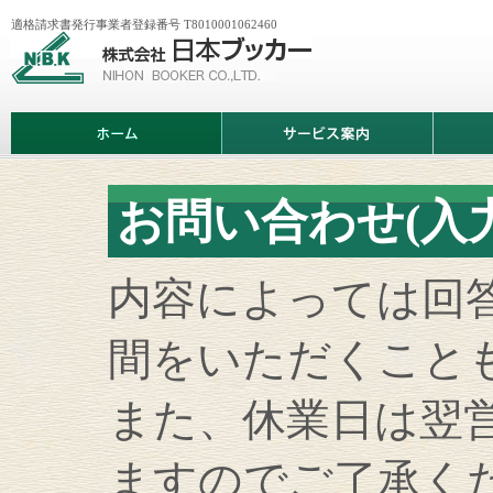
適格請求書発行事業者登録番号 T8010001062460
株
式
会
社
日
ホ
サ
商
本
ー
ー
品
ブ
ム
ビ
情
ッ
ス
報
カ
案
ー
お問い合わせ(入
内
内容によっては回
間をいただくこと
また、休業日は翌
ますのでご了承く