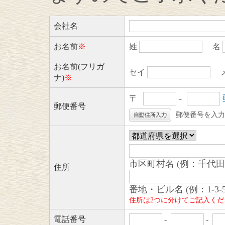
会社名
お名前
※
姓
名
お名前(フリガ
セイ
メ
ナ)
※
〒
-
郵便番号
郵便番号を入力
市区町村名 (例：千代
住所
番地・ビル名 (例：1-3-5
住所は2つに分けてご記入く
電話番号
-
-