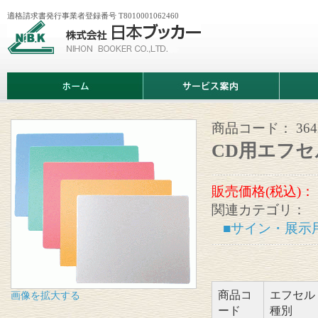
適格請求書発行事業者登録番号 T8010001062460
株
式
会
社
日
ホ
サ
商
本
ー
ー
品
ブ
ム
ビ
情
ッ
ス
報
カ
案
商品コード：
36
ー
内
CD用エフセ
販売価格(税込)：
関連カテゴリ：
■サイン・展示
商品コ
エフセル
画像を拡大する
ード
種別