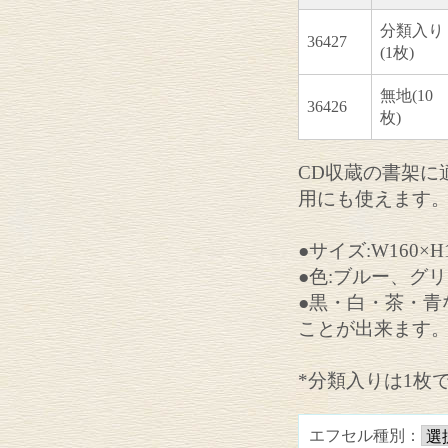
分類入り
36427
(1枚)
無地(10
36426
枚)
CD収蔵の書架に
用にも使えます
●サイズ:W160×H1
●色:ブルー、グ
●黒・白・茶・青
ことが出来ます
*分類入りは1枚
エフセル種別：