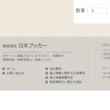
数量：
【商品
ブッ
Copyright ©
2026 NIHON BOOKER CO., LTD. All Rights Reserved.
視聴
当サイトに掲載されているテキスト、画像等の
児童
無断転載・無断使用はご遠慮ください
【サー
ホーム
会社案内
お問い合わせ
個人情報に関する公表事項
本の
DV
個人情報保護方針
特定商取引に関する表記