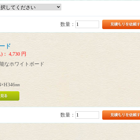
数量：
ード
)：
4,730
円
能なホワイトボード
×H346㎜
数量：