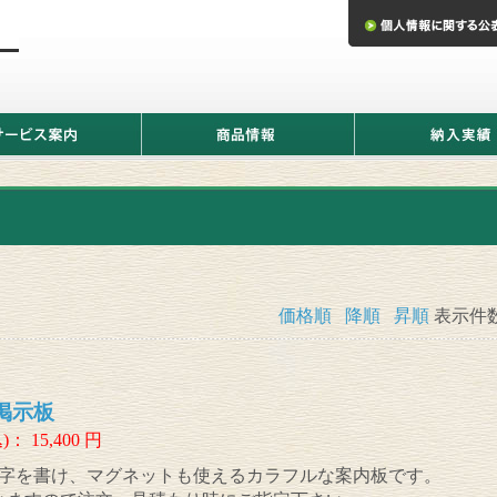
商
納
品
入
情
実
報
績
価格順
降順
昇順
表示件
掲示板
)：
15,400
円
字を書け、マグネットも使えるカラフルな案内板です。