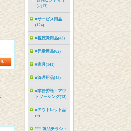
館内ピクトサイ
ン(13)
■サービス用品
(124)
■視聴覚用品(43)
■児童用品(62)
■家具(141)
■管理用品(45)
■業務委託・アウ
トソーシング(12)
ド
■アウトレット品
(9)
*** 製品チラシ・