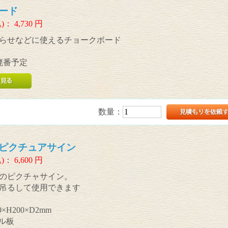
ード
)：
4,730
円
らせなどに使えるチョークボード
廃番予定
数量：
ピクチュアサイン
)：
6,600
円
のピクチャサイン。
吊るして使用できます
×H200×D2mm
ル板