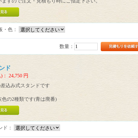
いますので注文・見積もり時にご指定下さい。
板・色：
数量：
ンド
)：
24,750
円
の差込み式スタンドです
灰色の2種類です(青は廃番)
ンド：