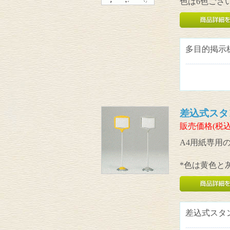
色は6色ござ
多目的掲示
差込式スタ
販売価格(税込
A4用紙専用
*色は黄色と
差込式スタ