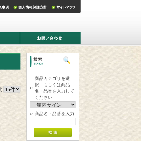
お
問
い
合
わ
せ
商品カテゴリを選
択、もしくは商品
数
名・品番を入力して
ください
商品名・品番を入力