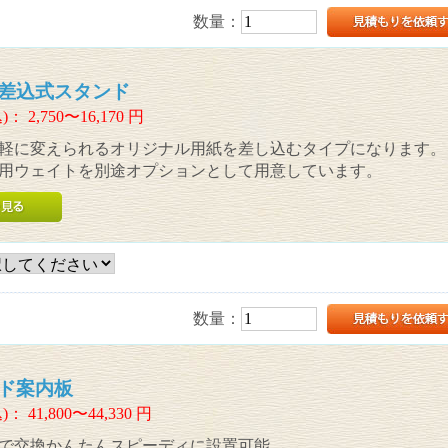
数量：
差込式スタンド
)：
2,750〜16,170
円
軽に変えられるオリジナル用紙を差し込むタイプになります。
用ウェイトを別途オプションとして用意しています。
数量：
ド案内板
)：
41,800〜44,330
円
で交換かんたんスピーディに設置可能。