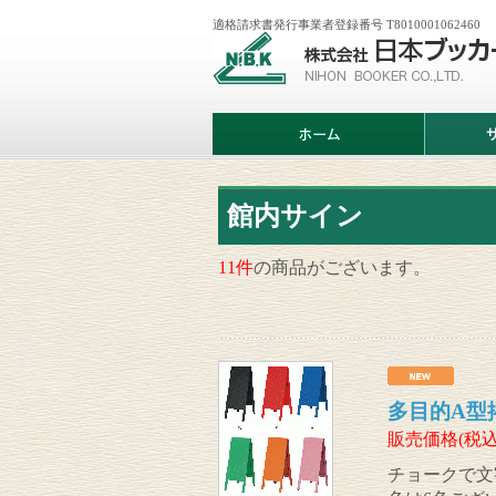
適格請求書発行事業者登録番号 T8010001062460
株
式
会
社
日
ホ
サ
本
ー
ー
ブ
ム
ビ
ッ
ス
カ
案
ー
内
館内サイン
11件
の商品がございます。
多目的A型
販売価格(税込
チョークで文