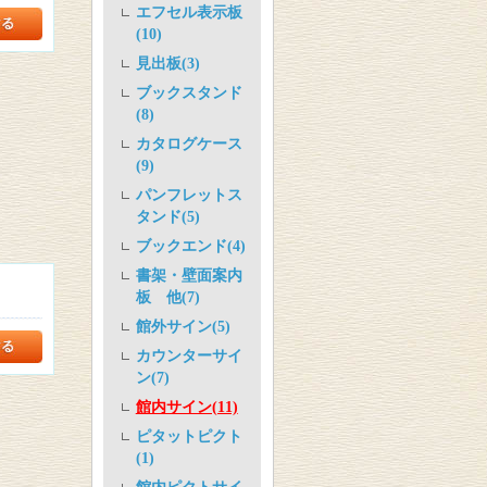
エフセル表示板
(10)
見出板(3)
ブックスタンド
(8)
カタログケース
(9)
パンフレットス
タンド(5)
ブックエンド(4)
書架・壁面案内
板 他(7)
館外サイン(5)
カウンターサイ
ン(7)
館内サイン(11)
ピタットピクト
(1)