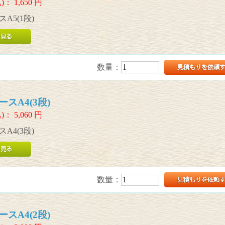
)：
1,650
円
A5(1段)
数量：
スA4(3段)
)：
5,060
円
A4(3段)
数量：
スA4(2段)