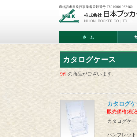
適格請求書発行事業者登録番号 T8010001062460
株
式
会
社
日
ホ
サ
本
ー
ー
ブ
ム
ビ
ッ
ス
カ
案
ー
内
カタログケース
9件
の商品がございます。
カタログケー
販売価格(税込
カタログケース
パンフレット