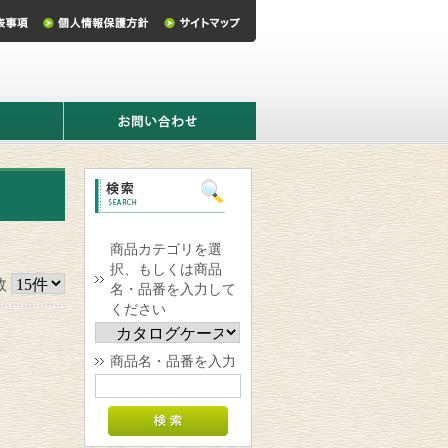
お
問
い
合
わ
せ
商品カテゴリを選
択、もしくは商品
数
名・品番を入力して
ください
商品名・品番を入力