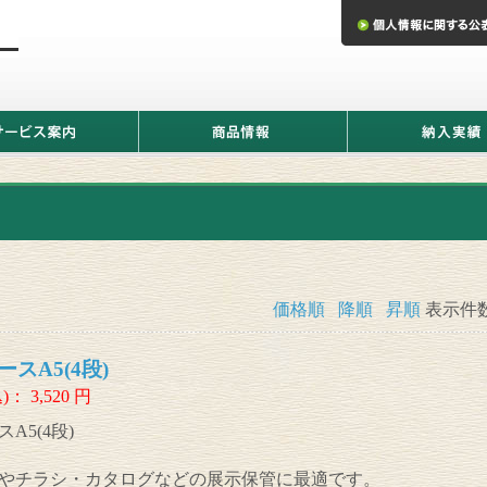
商
納
品
入
情
実
報
績
価格順
降順
昇順
表示件
スA5(4段)
)：
3,520
円
A5(4段)
やチラシ・カタログなどの展示保管に最適です。