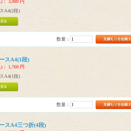
)：
3,080
円
A4(2段)
数量：
スA4(1段)
)：
1,760
円
A4(1段)
数量：
スA4三つ折(4段)