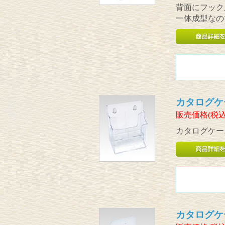
背面にフック
一体成型なの
カタログケー
販売価格(税込
カタログケース
カタログケー