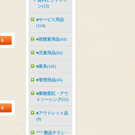
館内ピクトサイ
ン(13)
■サービス用品
(124)
■視聴覚用品(43)
■児童用品(62)
■家具(141)
■管理用品(45)
■業務委託・アウ
トソーシング(12)
■アウトレット品
(9)
*** 製品チラシ・