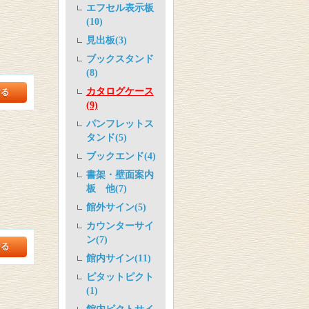
エフセル表示板
(10)
見出板(3)
ブックスタンド
(8)
カタログケース
(9)
パンフレットス
タンド(5)
ブックエンド(4)
書架・壁面案内
板 他(7)
館外サイン(5)
カウンターサイ
ン(7)
館内サイン(11)
ピタットピクト
(1)