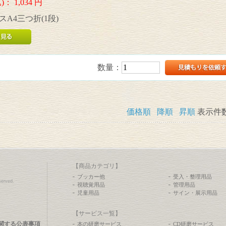
)：
1,034
円
A4三つ折(1段)
数量：
価格順
降順
昇順
表示件
【商品カテゴリ】
ブッカー他
受入・整理用品
erved.
視聴覚用品
管理用品
児童用品
サイン・展示用品
【サービス一覧】
関する公表事項
本の研磨サービス
CD研磨サービス