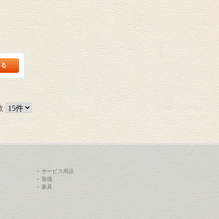
数
サービス用品
装備
家具