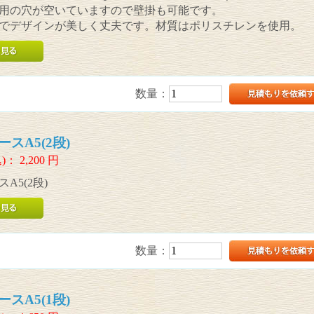
用の穴が空いていますので壁掛も可能です。
でデザインが美しく丈夫です。材質はポリスチレンを使用。
数量：
スA5(2段)
)：
2,200
円
A5(2段)
数量：
スA5(1段)