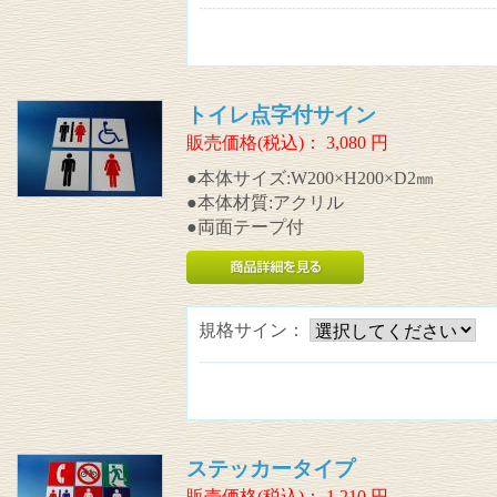
トイレ点字付サイン
販売価格(税込)：
3,080
円
●本体サイズ:W200×H200×D2㎜
●本体材質:アクリル
●両面テープ付
規格サイン：
ステッカータイプ
販売価格(税込)：
1,210
円