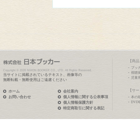
【商品
ブッ
Copyright ©
2026 NIHON BOOKER CO., LTD. All Rights Reserved.
視聴
当サイトに掲載されているテキスト、画像等の
児童
無断転載・無断使用はご遠慮ください
【サー
ホーム
会社案内
お問い合わせ
個人情報に関する公表事項
本の
DV
個人情報保護方針
特定商取引に関する表記