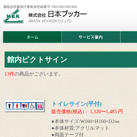
適格請求書発行事業者登録番号 T8010001062460
株
式
会
社
日
ホ
サ
商
本
ー
ー
品
ブ
ム
ビ
情
ッ
ス
報
カ
案
ー
内
館内ピクトサイン
13件
の商品がございます。
トイレサイン(平付)
販売価格(税込)：
1,320〜1,485
円
●本体サイズ:W160×H160×D2㎜
●本体材質:アクリルマット
●両面テープ付