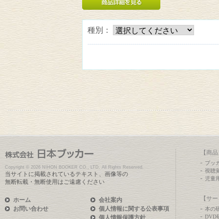
種別：
【商品
ブッ
Copyright ©
2026 NIHON BOOKER CO., LTD. All Rights Reserved.
視聴
当サイトに掲載されているテキスト、画像等の
児童
無断転載・無断使用はご遠慮ください
【サー
ホーム
会社案内
お問い合わせ
個人情報に関する公表事項
本の
DV
個人情報保護方針