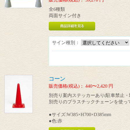
全6種類
両面サイン付き
サイン種別：
コーン
販売価格(税込)：
440〜2,420
円
別売り案内ステッカーあり(駐車禁止・
別売りのプラスチックチェーンを使っ
●サイズ:W385×H700×D385mm
●色:赤