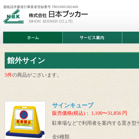
適格請求書発行事業者登録番号 T8010001062460
株
式
会
社
日
ホ
サ
商
本
ー
ー
品
ブ
ム
ビ
情
ッ
ス
報
カ
案
ー
内
館外サイン
5件
の商品がございます。
サインキューブ
販売価格(税込)：
1,100〜31,856
円
駐車場などで利用者を案内する置き型
全6種類