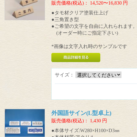
販売価格(税込)：
14,520〜16,830
円
●タモ材クリア塗装仕上げ
●三角置き型
●ご希望の文字を自由に入れられます
(オーダー時にご指定下さい)
*画像は文字入れ時のサンプルです
サイズ：
外国語サイン(L型卓上)
販売価格(税込)：
1,430
円
●本体サイズ:W280×H100×D3㎜