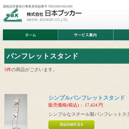
適格請求書発行事業者登録番号 T8010001062460
株
式
会
社
日
ホ
サ
商
本
ー
ー
品
ブ
ム
ビ
情
ッ
ス
報
カ
案
ー
内
パンフレットスタンド
5件
の商品がございます。
シンプルパンフレットスタンド 
販売価格(税込)：
17,424
円
シンプルなスチール製パンフレットス