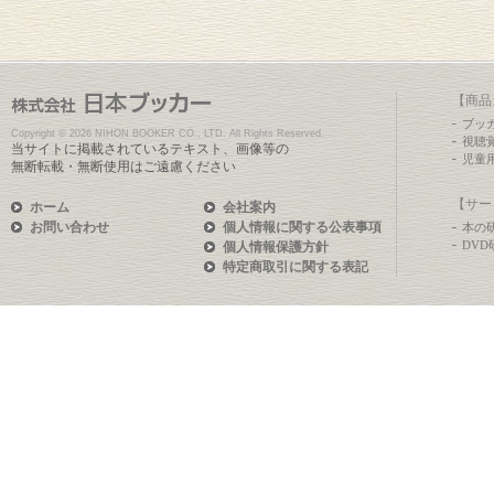
【商品
ブッ
Copyright ©
2026 NIHON BOOKER CO., LTD. All Rights Reserved.
視聴
当サイトに掲載されているテキスト、画像等の
児童
無断転載・無断使用はご遠慮ください
【サー
ホーム
会社案内
お問い合わせ
個人情報に関する公表事項
本の
DV
個人情報保護方針
特定商取引に関する表記