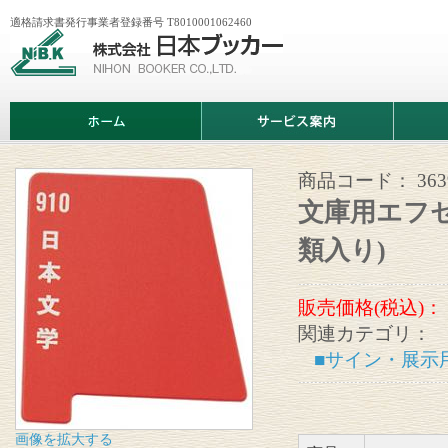
適格請求書発行事業者登録番号 T8010001062460
株
式
会
社
日
ホ
サ
商
本
ー
ー
品
ブ
ム
ビ
情
ッ
ス
報
カ
案
商品コード：
36
ー
内
文庫用エフ
類入り)
販売価格(税込)：
関連カテゴリ：
■サイン・展示
画像を拡大する