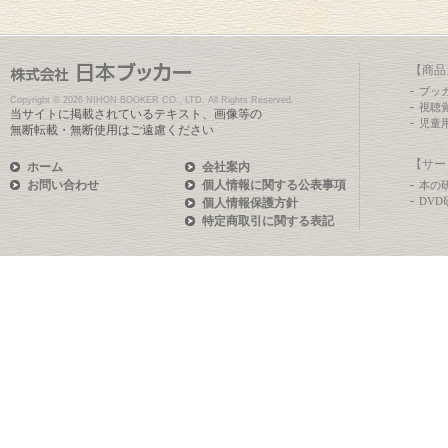
【商品
ブッ
Copyright ©
2026 NIHON BOOKER CO., LTD. All Rights Reserved.
視聴
当サイトに掲載されているテキスト、画像等の
児童
無断転載・無断使用はご遠慮ください
【サー
ホーム
会社案内
お問い合わせ
個人情報に関する公表事項
本の
DV
個人情報保護方針
特定商取引に関する表記