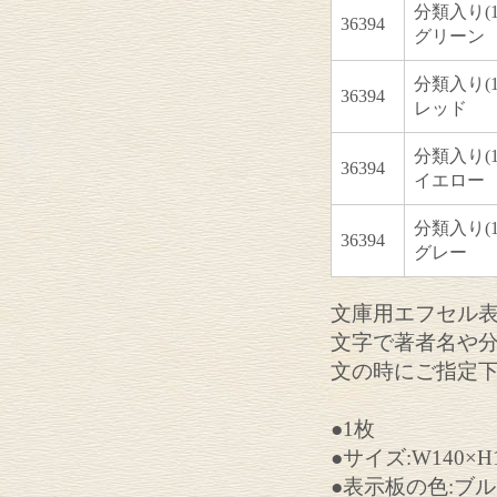
分類入り(1枚
36394
グリーン
分類入り(1枚
36394
レッド
分類入り(1枚
36394
イエロー
分類入り(1枚
36394
グレー
文庫用エフセル
文字で著者名や
文の時にご指定
●1枚
●サイズ:W140×H
●表示板の色:ブ