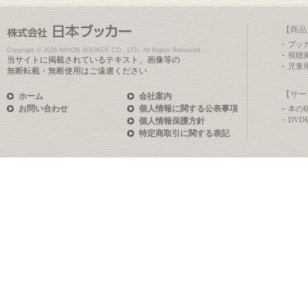
【商品
ブッ
Copyright ©
2026 NIHON BOOKER CO., LTD. All Rights Reserved.
視聴
当サイトに掲載されているテキスト、画像等の
児童
無断転載・無断使用はご遠慮ください
【サー
ホーム
会社案内
お問い合わせ
個人情報に関する公表事項
本の
DV
個人情報保護方針
特定商取引に関する表記