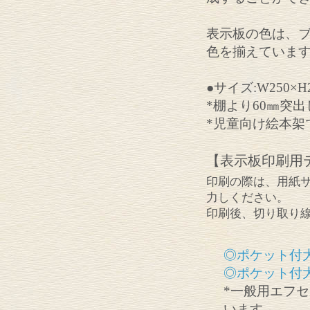
表示板の色は、ブ
色を揃えていま
●サイズ:W250×H
*棚より60㎜突
*児童向け絵本架
【表示板印刷用
印刷の際は、用紙サ
力しください。
印刷後、切り取り
◎ポケット付大
◎ポケット付大
*一般用エフ
います