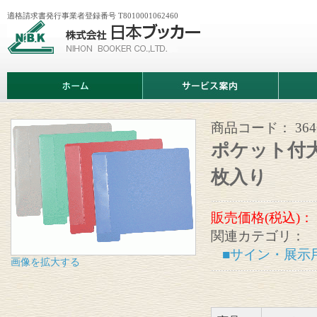
適格請求書発行事業者登録番号 T8010001062460
株
式
会
社
日
ホ
サ
商
本
ー
ー
品
ブ
ム
ビ
情
ッ
ス
報
カ
案
商品コード：
364
ー
内
ポケット付大
枚入り
販売価格(税込)：
関連カテゴリ：
■サイン・展示
画像を拡大する