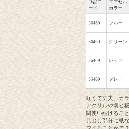
商品コ
エフセル
ード
カラー
36469
ブルー
36469
グリーン
36469
レッド
36469
グレー
軽くて丈夫、カ
アクリルや塩ビ
間使い続けるこ
見出し部分に紙
成することがで