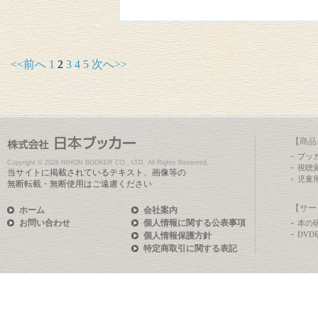
<<前へ
1
2
3
4
5
次へ>>
【商品
ブッ
Copyright ©
2026 NIHON BOOKER CO., LTD. All Rights Reserved.
視聴
当サイトに掲載されているテキスト、画像等の
児童
無断転載・無断使用はご遠慮ください
【サー
ホーム
会社案内
お問い合わせ
個人情報に関する公表事項
本の
DV
個人情報保護方針
特定商取引に関する表記