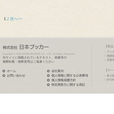
1
2
次へ>>
【商品
ブッ
Copyright ©
2026 NIHON BOOKER CO., LTD. All Rights Reserved.
視聴
当サイトに掲載されているテキスト、画像等の
児童
無断転載・無断使用はご遠慮ください
【サー
ホーム
会社案内
お問い合わせ
個人情報に関する公表事項
本の
DV
個人情報保護方針
特定商取引に関する表記