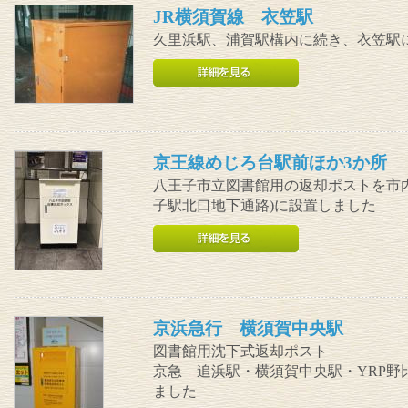
JR横須賀線 衣笠駅
久里浜駅、浦賀駅構内に続き、衣笠駅
京王線めじろ台駅前ほか3か所
八王子市立図書館用の返却ポストを市内
子駅北口地下通路)に設置しました
京浜急行 横須賀中央駅
図書館用沈下式返却ポスト
京急 追浜駅・横須賀中央駅・YRP
ました