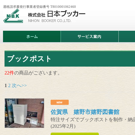
適格請求書発行事業者登録番号 T8010001062460
株
式
会
社
日
ホ
サ
商
本
ー
ー
品
ブ
ム
ビ
情
ッ
ス
報
カ
案
ー
内
ブックポスト
22件
の商品がございます。
1
2
次へ>>
佐賀県 嬉野市嬉野図書館
特注サイズでブックポストを制作・納
(2025年2月)