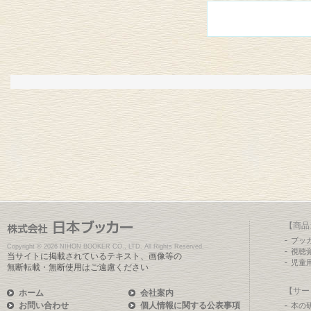
【商品
ブッ
Copyright ©
2026 NIHON BOOKER CO., LTD. All Rights Reserved.
視聴
当サイトに掲載されているテキスト、画像等の
児童
無断転載・無断使用はご遠慮ください
【サー
ホーム
会社案内
お問い合わせ
個人情報に関する公表事項
本の