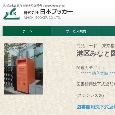
適格請求書発行事業者登録番号 T8010001062460
株
式
会
社
日
ホ
サ
商
本
ー
ー
品
ブ
ム
ビ
情
ッ
ス
報
カ
案
商品コード：
東京都
ー
内
港区みなと
関連カテゴリ：
***** 納入実績 ***
図書館用沈下式返却
(ステンレス製)
図書館用沈下式返