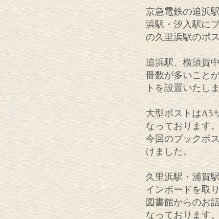
京急電鉄の追浜駅
浜駅・汐入駅にブ
の久里浜駅のポス
追浜駅、横須賀
冊数が多いこと
トを設置いたし
大型ポストはA5
なっております
今回のブックポ
けました。
久里浜駅・浦賀
インボードを取
図書館からのお
なっております