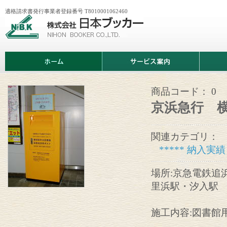
適格請求書発行事業者登録番号 T8010001062460
株
式
会
社
日
ホ
サ
商
本
ー
ー
品
ブ
ム
ビ
情
ッ
ス
報
カ
案
商品コード：
0
ー
内
京浜急行 
関連カテゴリ：
***** 納入実績 
場所:京急電鉄追
里浜駅・汐入駅
施工内容:図書館