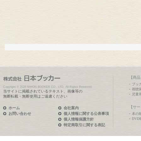
【商品
ブッ
Copyright ©
2026 NIHON BOOKER CO., LTD. All Rights Reserved.
視聴
当サイトに掲載されているテキスト、画像等の
児童
無断転載・無断使用はご遠慮ください
【サー
ホーム
会社案内
お問い合わせ
個人情報に関する公表事項
本の
DV
個人情報保護方針
特定商取引に関する表記