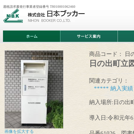
適格請求書発行事業者登録番号 T8010001062460
株
式
会
社
日
ホ
サ
商
本
ー
ー
品
ブ
ム
ビ
情
ッ
ス
報
カ
案
商品コード：
日
ー
内
日の出町立
関連カテゴリ：
***** 納入実績 
納入場所:日の出
導入日:令和元年6
画像を拡大する
品番61026 