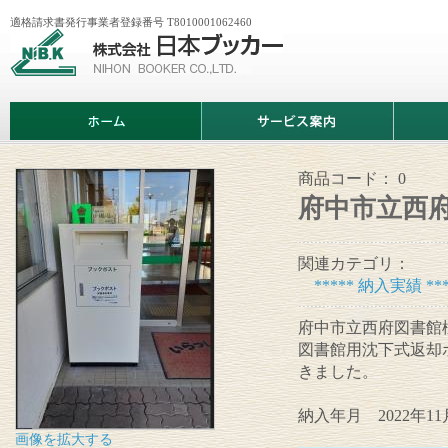
適格請求書発行事業者登録番号 T8010001062460
株
式
会
社
日
ホ
サ
商
本
ー
ー
品
ブ
ム
ビ
情
ッ
ス
報
カ
案
商品コード：
0
ー
内
府中市立西
関連カテゴリ：
***** 納入実績 ***
府中市立西府図書館
図書館用沈下式返却
きました。
納入年月 2022年11
画像を拡大する