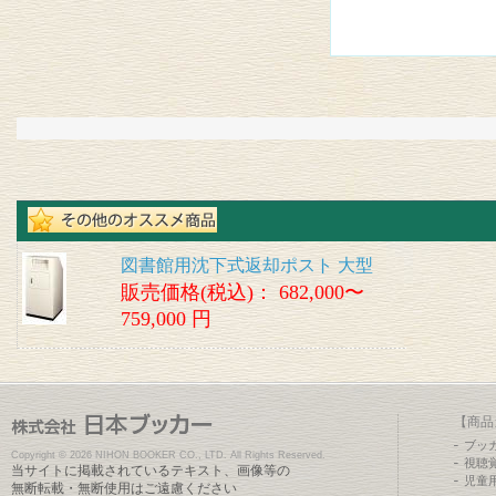
図書館用沈下式返却ポスト 大型
販売価格(税込)：
682,000〜
759,000 円
【商品
ブッ
Copyright ©
2026 NIHON BOOKER CO., LTD. All Rights Reserved.
視聴
当サイトに掲載されているテキスト、画像等の
児童
無断転載・無断使用はご遠慮ください