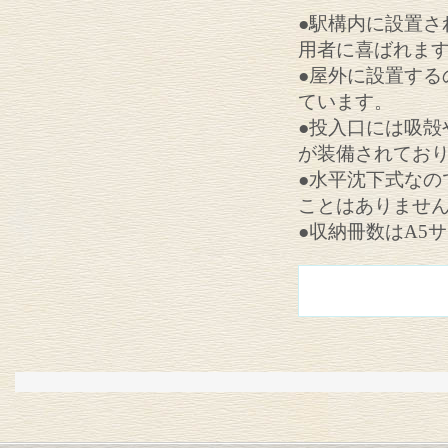
●駅構内に設置さ
用者に喜ばれま
●屋外に設置する
ています。
●投入口には吸殻
が装備されてお
●水平沈下式なの
ことはありませ
●収納冊数はA5