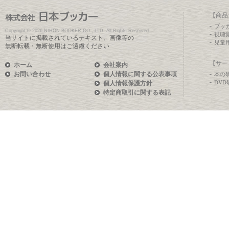
【商品
ブッ
Copyright ©
2026 NIHON BOOKER CO., LTD. All Rights Reserved.
視聴
当サイトに掲載されているテキスト、画像等の
児童
無断転載・無断使用はご遠慮ください
【サー
ホーム
会社案内
お問い合わせ
個人情報に関する公表事項
本の
DV
個人情報保護方針
特定商取引に関する表記