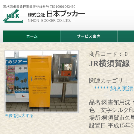
適格請求書発行事業者登録番号 T8010001062460
株
式
会
社
日
ホ
サ
商
本
ー
ー
品
ブ
ム
ビ
情
ッ
ス
報
カ
案
商品コード：
0
ー
内
JR横須賀線
関連カテゴリ：
***** 納入実績 
品名:図書館用沈
色 文字シルク印
画像を拡大する
場所:横須賀市久
設置日:平成15年