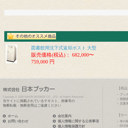
図書館用沈下式返却ポスト 大型
販売価格(税込)：
682,000〜
759,000 円
【商品
ブッ
Copyright ©
2026 NIHON BOOKER CO., LTD. All Rights Reserved.
視聴
当サイトに掲載されているテキスト、画像等の
児童
無断転載・無断使用はご遠慮ください
【サー
ホーム
会社案内
お問い合わせ
個人情報に関する公表事項
本の
DV
個人情報保護方針