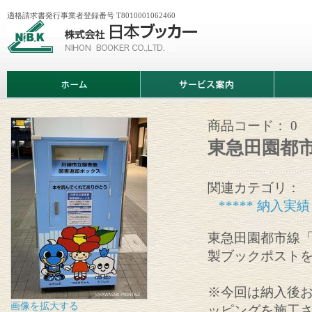
適格請求書発行事業者登録番号 T8010001062460
株
式
会
社
日
ホ
サ
商
本
ー
ー
品
ブ
ム
ビ
情
ッ
ス
報
カ
案
商品コード：
0
ー
内
東急田園都
関連カテゴリ：
***** 納入実績 
東急田園都市線
製ブックポスト
※今回は納入後
画像を拡大する
ッピングを施工