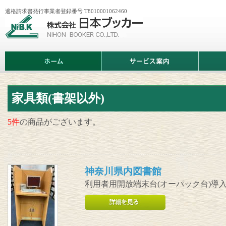
適格請求書発行事業者登録番号 T8010001062460
株
式
会
社
日
ホ
サ
商
本
ー
ー
品
ブ
ム
ビ
情
ッ
ス
報
カ
案
ー
内
家具類(書架以外)
5件
の商品がございます。
神奈川県内図書館
利用者用開放端末台(オーパック台)導