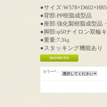
●サイズ:W578×D602×H8
●背部:PP樹脂成型品
●座部:強化製樹脂成型品
●脚部:φ50ナイロン双輪
●重量:7.3㎏
●スタッキング機能あり
カラー*：