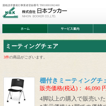
適格請求書発行事業者登録番号 T8010001062460
株
式
会
社
日
ホ
サ
商
本
ー
ー
品
ブ
ム
ビ
情
ッ
ス
報
カ
案
ー
内
ミーティングチェア
3件
の商品がございます。
棚付きミーティングチ
販売価格(税込)：
46,090
4脚以上の購入で販売い