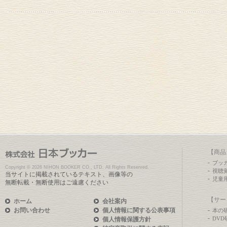
【商品
ブッ
Copyright ©
2026 NIHON BOOKER CO., LTD. All Rights Reserved.
視聴
当サイトに掲載されているテキスト、画像等の
児童
無断転載・無断使用はご遠慮ください
【サー
ホーム
会社案内
お問い合わせ
個人情報に関する公表事項
本の
DV
個人情報保護方針