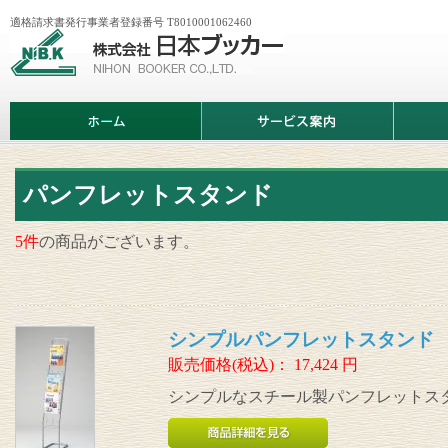
適格請求書発行事業者登録番号 T8010001062460
株
式
会
社
日
ホ
サ
商
本
ー
ー
品
ブ
ム
ビ
情
ッ
ス
報
カ
案
ー
内
パンフレットスタンド
5件
の商品がございます。
シンプルパンフレットスタンド 
販売価格(税込)：
17,424
円
シンプルなスチール製パンフレットス