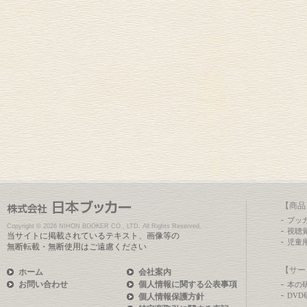
【商品
ブッ
Copyright ©
2026 NIHON BOOKER CO., LTD. All Rights Reserved.
視聴
当サイトに掲載されているテキスト、画像等の
児童
無断転載・無断使用はご遠慮ください
【サー
ホーム
会社案内
お問い合わせ
個人情報に関する公表事項
本の
DV
個人情報保護方針