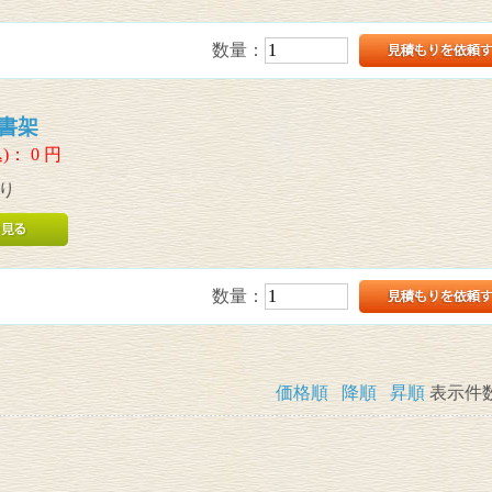
数量：
書架
)：
0
円
り
数量：
価格順
降順
昇順
表示件