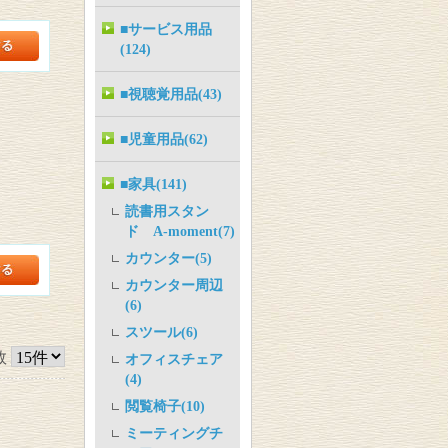
■サービス用品
(124)
■視聴覚用品(43)
■児童用品(62)
■家具(141)
読書用スタン
ド A-moment(7)
カウンター(5)
カウンター周辺
(6)
スツール(6)
数
オフィスチェア
(4)
閲覧椅子(10)
ミーティングチ