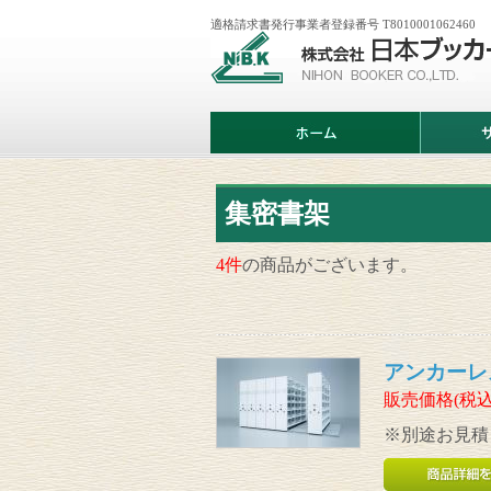
適格請求書発行事業者登録番号 T8010001062460
株
式
会
社
日
ホ
サ
本
ー
ー
ブ
ム
ビ
ッ
ス
カ
案
ー
内
集密書架
4件
の商品がございます。
アンカーレ
販売価格(税込
※別途お見積