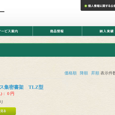
商
納
品
入
情
実
報
績
価格順
降順
昇順
表示件
ス集密書架 TLZ型
)：
0
円
り