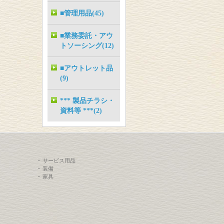
■管理用品(45)
■業務委託・アウ
トソーシング(12)
■アウトレット品
(9)
*** 製品チラシ・
資料等 ***(2)
サービス用品
装備
家具