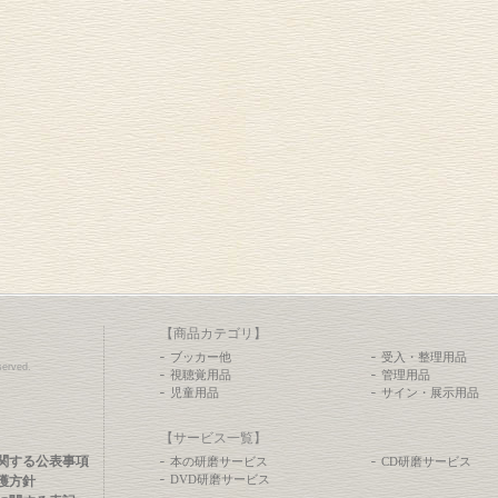
【商品カテゴリ】
ブッカー他
受入・整理用品
erved.
視聴覚用品
管理用品
児童用品
サイン・展示用品
【サービス一覧】
関する公表事項
本の研磨サービス
CD研磨サービス
DVD研磨サービス
護方針