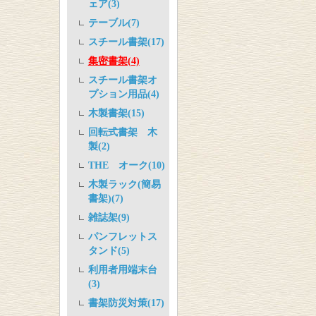
ェア(3)
テーブル(7)
スチール書架(17)
集密書架(4)
スチール書架オ
プション用品(4)
木製書架(15)
回転式書架 木
製(2)
THE オーク(10)
木製ラック(簡易
書架)(7)
雑誌架(9)
パンフレットス
タンド(5)
利用者用端末台
(3)
書架防災対策(17)