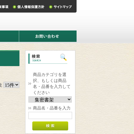
お
問
い
合
わ
せ
商品カテゴリを選
択、もしくは商品
数
名・品番を入力して
ください
商品名・品番を入力