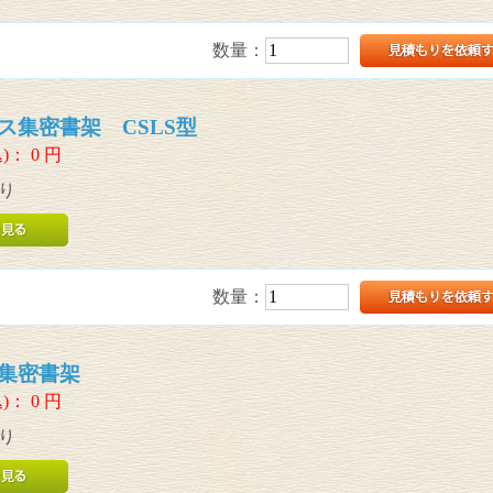
数量：
ス集密書架 CSLS型
)：
0
円
り
数量：
集密書架
)：
0
円
り