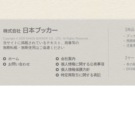
【商品
ブッ
Copyright ©
2026 NIHON BOOKER CO., LTD. All Rights Reserved.
視聴
当サイトに掲載されているテキスト、画像等の
児童
無断転載・無断使用はご遠慮ください
【サー
ホーム
会社案内
お問い合わせ
個人情報に関する公表事項
本の
DV
個人情報保護方針
特定商取引に関する表記