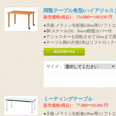
閲覧テーブル角型(ハイアジャス
販売価格(税込)：
154,880〜160,930
円
●天板:メラミン化粧板(28㎜厚)ソフト
●脚:スチール(50、8㎜π)樹脂カバー付
●アジャスターを回転させて50㎜まで
●テーブル脚の片側2本はリフトロック
サイズ：
ミーティングテーブル
販売価格(税込)：
77,880〜93,060
円
●天板:メラミン化粧板(28㎜厚)ソフト