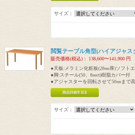
サイズ：
閲覧テーブル角型(ハイアジャス
販売価格(税込)：
138,600〜141,900
円
●天板:メラミン化粧板(28㎜厚)ソフト
●脚:スチール(50、8㎜π)樹脂カバー付
●アジャスターを回転させて50㎜まで
サイズ：