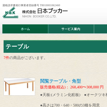
適格請求書発行事業者登録番号 T8010001062460
株
式
会
社
日
ホ
サ
商
本
ー
ー
品
ブ
ム
ビ
情
ッ
ス
報
カ
案
ー
内
テーブル
7件
の商品がございます。
閲覧テーブル・角型
販売価格(税込)：
268,400〜308,000
円
●天板:(メラミン化粧板) ●オークツキ
●高さは700・640・580の3種を用意