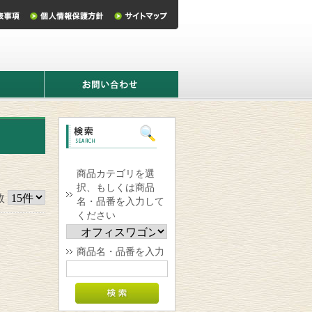
お
問
い
合
わ
せ
商品カテゴリを選
択、もしくは商品
数
名・品番を入力して
ください
商品名・品番を入力