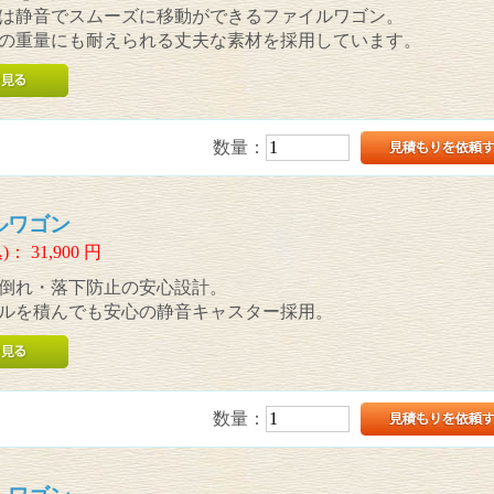
は静音でスムーズに移動ができるファイルワゴン。
の重量にも耐えられる丈夫な素材を採用しています。
数量：
ルワゴン
)：
31,900
円
倒れ・落下防止の安心設計。
ルを積んでも安心の静音キャスター採用。
数量：