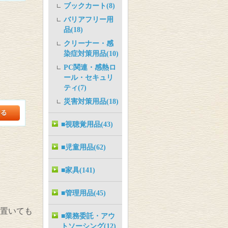
ブックカート(8)
バリアフリー用
品(18)
クリーナー・感
染症対策用品(10)
PC関連・感熱ロ
ール・セキュリ
ティ(7)
災害対策用品(18)
■視聴覚用品(43)
■児童用品(62)
■家具(141)
■管理用品(45)
に置いても
■業務委託・アウ
トソーシング(12)