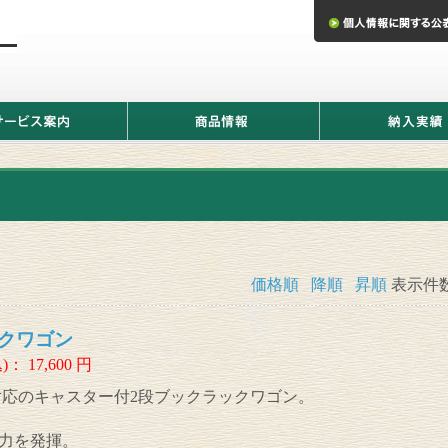
商
納
品
入
情
実
報
績
価格順
降順
昇順
表示件
クワゴン
)：
17,600
円
対応のキャスター付2段ブックラックワゴン。
力を発揮。