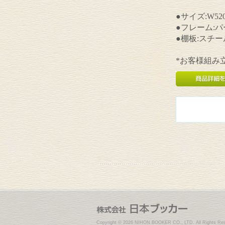
●サイズ:W520
●フレーム:
●棚板:スチ
*お客様組み
Copyright ©
2026 NIHON BOOKER CO., LTD. All Rights Res