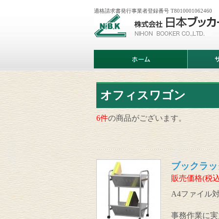
適格請求書発行事業者登録番号 T8010001062460
株
式
会
社
日
ホ
サ
本
ー
ー
ブ
ム
ビ
ッ
ス
カ
案
ー
内
オフィスワゴン
6件
の商品がございます。
ブックラッ
販売価格(税込
A4ファイル
事務作業に実