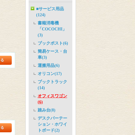
■サービス用品
(124)
書籍消毒機
「COCOCHI」
(3)
ブックポスト(6)
簡易ケース・台
車(3)
運搬用品(6)
オリコン(17)
ブックトラック
(14)
オフィスワゴン
(6)
踏み台(8)
デスクパーテー
ション・ホワイ
トボード(2)