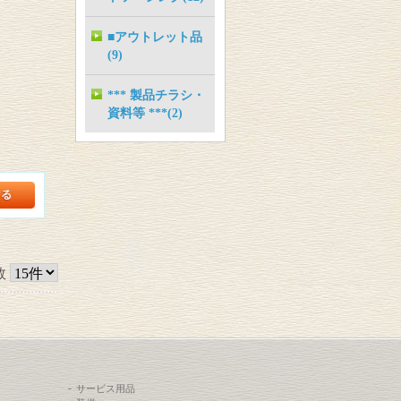
■アウトレット品
(9)
*** 製品チラシ・
資料等 ***(2)
数
サービス用品