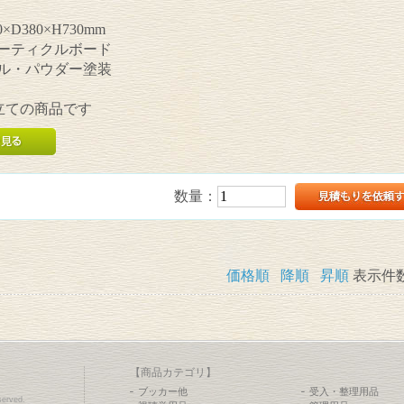
×D380×H730mm
パーティクルボード
ール・パウダー塗装
立ての商品です
数量：
価格順
降順
昇順
表示件
【商品カテゴリ】
ブッカー他
受入・整理用品
erved.