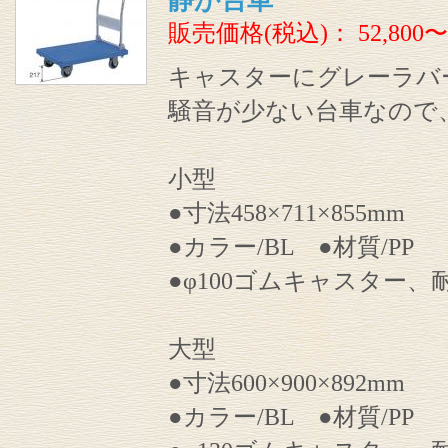
静か台車
販売価格(税込)：
52,800〜
キャスターにグレーラバ
騒音が少ない台車なので
小型
●寸法458×711×855mm
●カラー/BL ●材質/PP
●φ100ゴムキャスター、耐
大型
●寸法600×900×892mm
●カラー/BL ●材質/PP