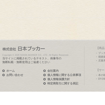
【商品
ブッ
Copyright ©
2026 NIHON BOOKER CO., LTD. All Rights Reserved.
視聴
当サイトに掲載されているテキスト、画像等の
児童
無断転載・無断使用はご遠慮ください
【サー
ホーム
会社案内
お問い合わせ
個人情報に関する公表事項
本の
DV
個人情報保護方針
特定商取引に関する表記