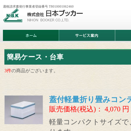
適格請求書発行事業者登録番号 T8010001062460
株
式
会
社
日
ホ
サ
商
本
ー
ー
品
ブ
ム
ビ
情
ッ
ス
報
カ
案
ー
内
簡易ケース・台車
3件
の商品がございます。
蓋付軽量折り畳みコン
販売価格(税込)：
4,070
円
軽量コンパクトサイズで、