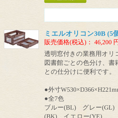
ミエルオリコン30B (5
販売価格(税込)：
46,200
透明窓付きの業務用オリ
図書館ごとの色分け、書
との仕分けに便利です。
●外寸W530×D366×H221m
●全7色
ブルー(BL) グレー(GL
(BK) イエロー(YE)