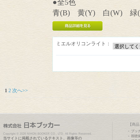
●全5色
青(B) 黄(Y) 白(W) 緑(
ミエルオリコンライト：
1
2
次へ>>
【商品
ブッ
Copyright ©
2026 NIHON BOOKER CO., LTD. All Rights Reserved.
視聴
当サイトに掲載されているテキスト、画像等の