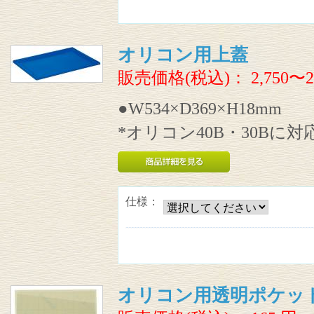
オリコン用上蓋
販売価格(税込)：
2,750〜2
●W534×D369×H18mm
*オリコン40B・30Bに
仕様：
オリコン用透明ポケッ