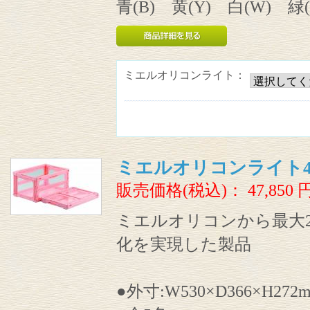
青(B) 黄(Y) 白(W) 緑(
ミエルオリコンライト：
ミエルオリコンライト40
販売価格(税込)：
47,850
ミエルオリコンから最大2
化を実現した製品
●外寸:W530×D366×H272