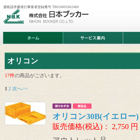
適格請求書発行事業者登録番号 T8010001062460
株
式
会
社
日
ホ
サ
商
本
ー
ー
品
ブ
ム
ビ
情
ッ
ス
報
カ
案
ー
内
オリコン
17件
の商品がございます。
1
2
次へ>>
オリコン30B(イエロー
販売価格(税込)：
2,750
円