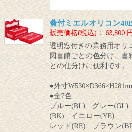
蓋付ミエルオリコン40B
販売価格(税込)：
63,800
透明窓付きの業務用オリ
図書館ごとの色分け、書
との仕分けに便利です。
●外寸W530×D366×H281m
●全7色
ブルー(BL) グレー(GL
(BK) イエロー(YE)
レッド(RE) ブラウン(BR