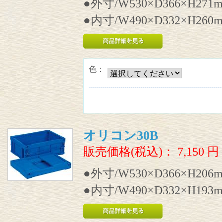
●外寸/W530×D366×H271
●内寸/W490×D332×H260
色：
オリコン30B
販売価格(税込)：
7,150
円
●外寸/W530×D366×H206
●内寸/W490×D332×H193