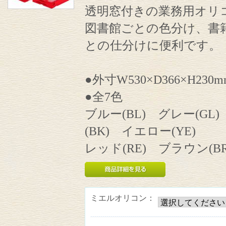
透明窓付きの業務用オリ
図書館ごとの色分け、書
との仕分けに便利です。
●外寸W530×D366×H230m
●全7色
ブルー(BL) グレー(GL
(BK) イエロー(YE)
レッド(RE) ブラウン(BR
ミエルオリコン：