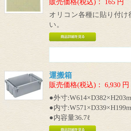
販売価格(税込)：
165
円
オリコン各種に貼り付け
い。
運搬箱
販売価格(税込)：
6,930
円
●外寸:W614×D382×H203
●内寸:W571×D339×H199
●内容量36.7ℓ