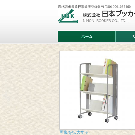
適格請求書発行事業者登録番号 T8010001062460
株
式
会
社
日
ホ
サ
本
ー
ー
ブ
ム
ビ
ッ
ス
カ
案
ー
内
画像を拡大する