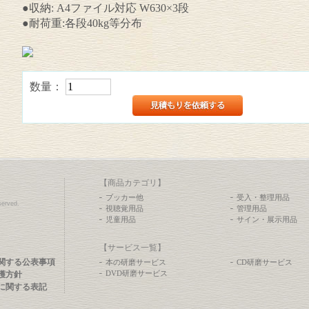
●収納: A4ファイル対応 W630×3段
●耐荷重:各段40kg等分布
数量：
【商品カテゴリ】
ブッカー他
受入・整理用品
erved.
視聴覚用品
管理用品
児童用品
サイン・展示用品
【サービス一覧】
関する公表事項
本の研磨サービス
CD研磨サービス
DVD研磨サービス
護方針
に関する表記