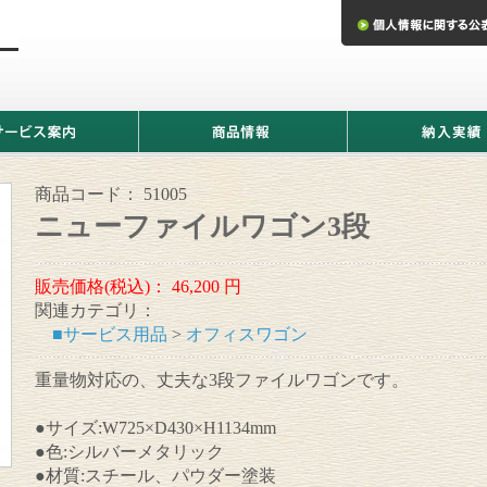
商
納
品
入
情
実
報
績
商品コード：
51005
ニューファイルワゴン3段
販売価格(税込)：
46,200
円
関連カテゴリ：
■サービス用品
>
オフィスワゴン
重量物対応の、丈夫な3段ファイルワゴンです。
●サイズ:W725×D430×H1134mm
●色:シルバーメタリック
●材質:スチール、パウダー塗装