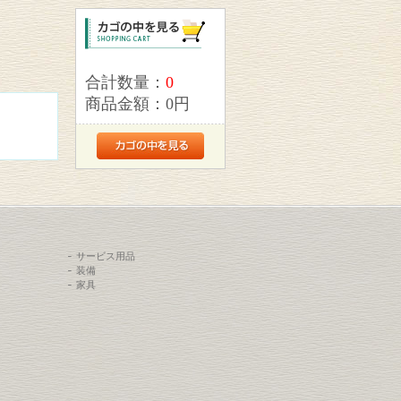
合計数量：
0
商品金額：
0円
サービス用品
装備
家具