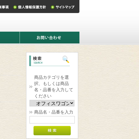
お
問
い
合
わ
せ
商品カテゴリを選
択、もしくは商品
名・品番を入力して
ください
商品名・品番を入力