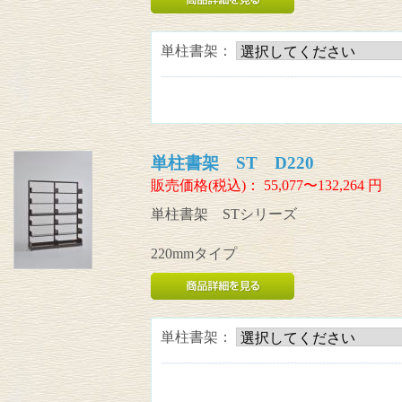
単柱書架：
単柱書架 ST D220
販売価格(税込)：
55,077〜132,264
円
単柱書架 STシリーズ
220mmタイプ
単柱書架：