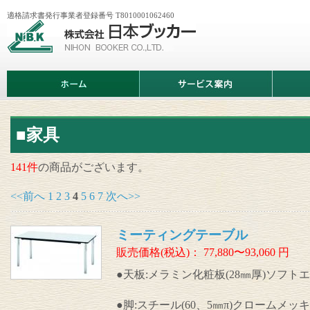
適格請求書発行事業者登録番号 T8010001062460
株
式
会
社
日
ホ
サ
商
本
ー
ー
品
ブ
ム
ビ
情
ッ
ス
報
カ
案
ー
内
■家具
141件
の商品がございます。
<<前へ
1
2
3
4
5
6
7
次へ>>
ミーティングテーブル
販売価格(税込)：
77,880〜93,060
円
●天板:メラミン化粧板(28㎜厚)ソフト
●脚:スチール(60、5㎜π)クロームメッキ