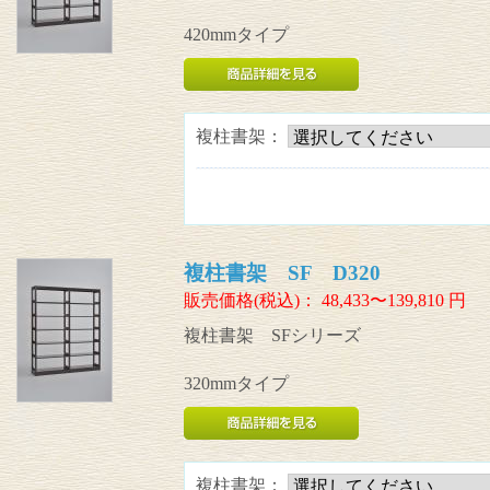
420mmタイプ
複柱書架：
複柱書架 SF D320
販売価格(税込)：
48,433〜139,810
円
複柱書架 SFシリーズ
320mmタイプ
複柱書架：