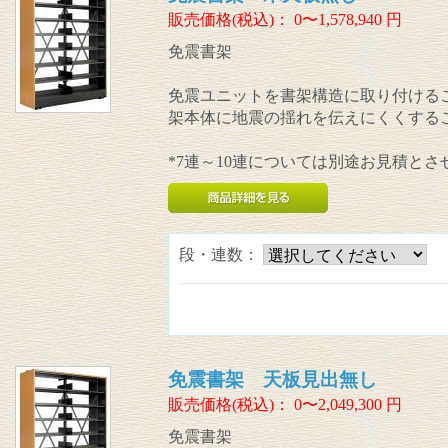
販売価格(税込)：
0〜1,578,940
円
免震書架
免震ユニットを書架構造に取り付けるこ
架本体に地震の揺れを伝えにくくする
*7連～10連については別途お見積と
段・連数：
免震書架 天板見出無し
販売価格(税込)：
0〜2,049,300
円
免震書架