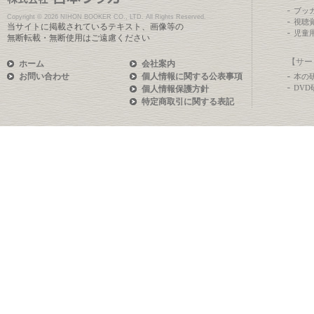
ブッ
Copyright ©
2026 NIHON BOOKER CO., LTD. All Rights Reserved.
視聴
当サイトに掲載されているテキスト、画像等の
児童
無断転載・無断使用はご遠慮ください
【サー
ホーム
会社案内
お問い合わせ
個人情報に関する公表事項
本の
DV
個人情報保護方針
特定商取引に関する表記