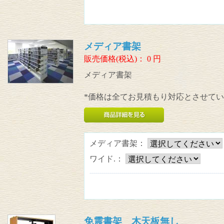
メディア書架
販売価格(税込)：
0
円
メディア書架
*価格は全てお見積もり対応とさせて
メディア書架：
ワイド.：
免震書架 木天板無し