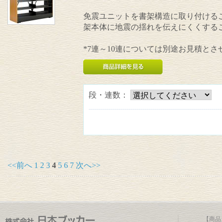
免震ユニットを書架構造に取り付けるこ
架本体に地震の揺れを伝えにくくする
*7連～10連については別途お見積と
段・連数：
<<前へ
1
2
3
4
5
6
7
次へ>>
【商品