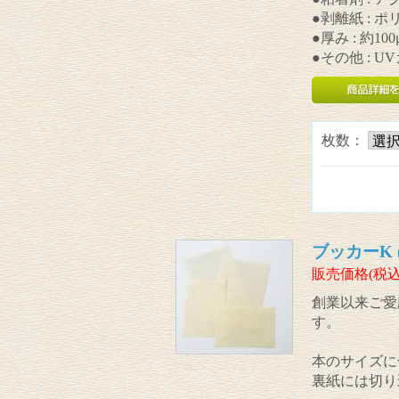
●剥離紙 : 
●厚み : 約100
●その他 : 
枚数：
ブッカーK (
販売価格(税込
創業以来ご愛
す。
本のサイズに
裏紙には切り