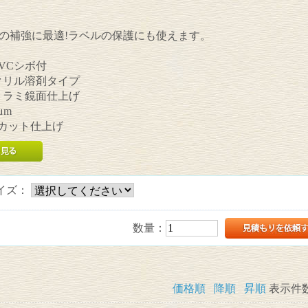
の補強に最適!ラベルの保護にも使えます。
PVCシボ付
アクリル溶剤タイプ
ポリラミ鏡面仕上げ
μm
UVカット仕上げ
イズ：
数量：
価格順
降順
昇順
表示件