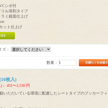
PVCシボ付
アクリル溶剤タイプ
ポリラミ鏡面仕上げ
μm
UVカット仕上げ
イズ：
数量：
10枚入)
)：
451〜2,530
円
顧いただいている環境に配慮したシートタイプのブッカーフィ