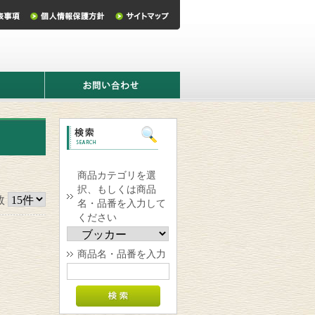
お
問
い
合
わ
せ
商品カテゴリを選
択、もしくは商品
数
名・品番を入力して
ください
商品名・品番を入力