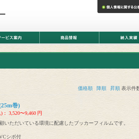
商
納
品
入
情
実
報
績
価格順
降順
昇順
表示件
25m巻)
)：
3,520〜9,460
円
顧いただいている環境に配慮したブッカーフィルムです。
PVCシボ付