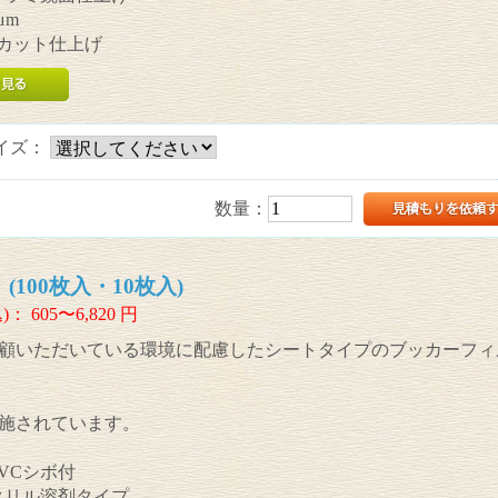
μm
UVカット仕上げ
イズ：
数量：
(100枚入・10枚入)
)：
605〜6,820
円
顧いただいている環境に配慮したシートタイプのブッカーフィ
施されています。
PVCシボ付
アクリル溶剤タイプ