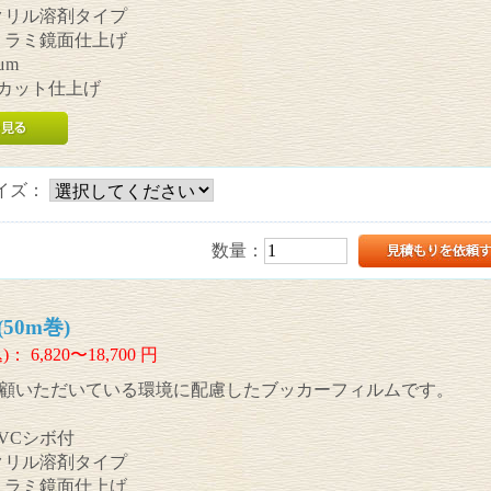
アクリル溶剤タイプ
ポリラミ鏡面仕上げ
μm
UVカット仕上げ
イズ：
数量：
50m巻)
)：
6,820〜18,700
円
顧いただいている環境に配慮したブッカーフィルムです。
PVCシボ付
アクリル溶剤タイプ
ポリラミ鏡面仕上げ