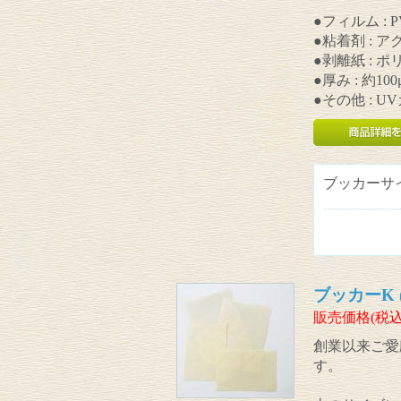
●フィルム : 
●粘着剤 : 
●剥離紙 : 
●厚み : 約100
●その他 : 
ブッカーサ
ブッカーK (
販売価格(税込
創業以来ご愛
す。