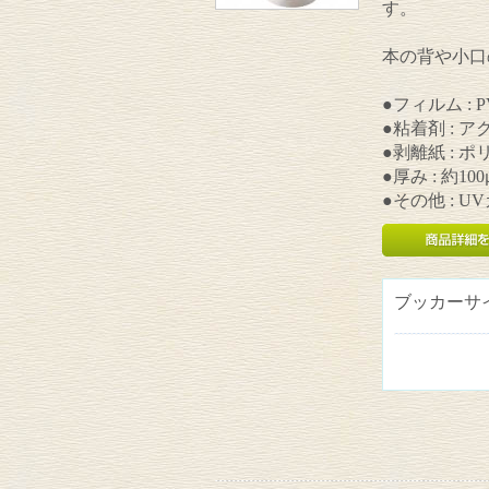
す。
本の背や小口
●フィルム : 
●粘着剤 : 
●剥離紙 : 
●厚み : 約100
●その他 : 
ブッカーサ