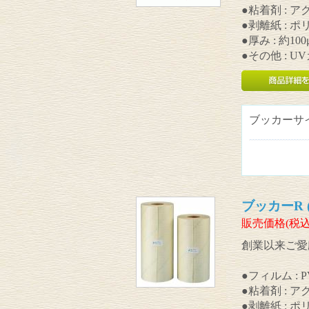
●粘着剤 : 
●剥離紙 : 
●厚み : 約100
●その他 : 
ブッカーサ
ブッカーR (
販売価格(税込
創業以来ご愛
●フィルム : 
●粘着剤 : 
●剥離紙 : 