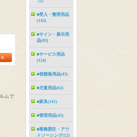
(2)
■受入・整理用品
(143)
■サイン・展示用
品(83)
■サービス用品
(124)
■視聴覚用品(43)
■児童用品(62)
ルムで
■家具(141)
■管理用品(45)
■業務委託・アウ
トソーシング(12)