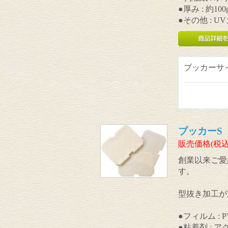
●厚み : 約100
●その他 : 
ブッカーサ
ブッカーS 
販売価格(税込
創業以来ご愛
す。
型抜き加工が
●フィルム : 
●粘着剤 : 