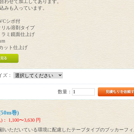
合わせて加工してあります。
込みも入っています。
PVCシボ付
アクリル溶剤タイプ
ポリラミ鏡面仕上げ
μm
UVカット仕上げ
イズ：
数量：
50m巻)
)：
1,100〜3,630
円
顧いただいている環境に配慮したテープタイプのブッカーフィ