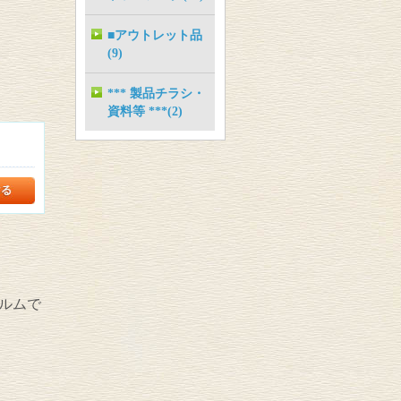
■アウトレット品
(9)
*** 製品チラシ・
資料等 ***(2)
ルムで