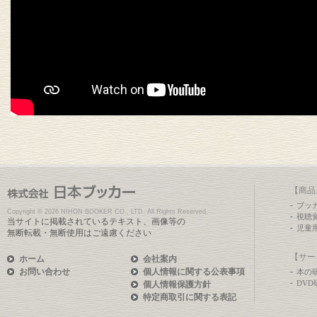
【商品
ブッ
Copyright ©
2026 NIHON BOOKER CO., LTD. All Rights Reserved.
視聴
当サイトに掲載されているテキスト、画像等の
児童
無断転載・無断使用はご遠慮ください
【サー
ホーム
会社案内
お問い合わせ
個人情報に関する公表事項
本の
DV
個人情報保護方針
特定商取引に関する表記