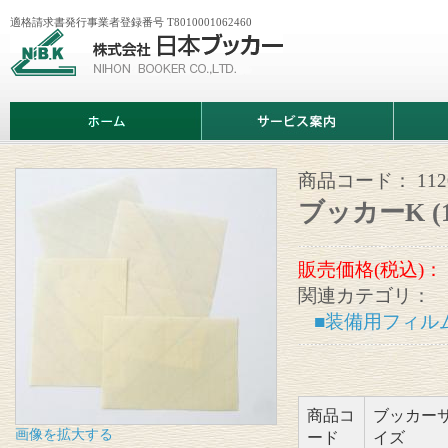
適格請求書発行事業者登録番号 T8010001062460
株
式
会
社
日
ホ
サ
商
本
ー
ー
品
ブ
ム
ビ
情
ッ
ス
報
カ
案
商品コード：
11
ー
内
ブッカーK (1
販売価格(税込)：
関連カテゴリ：
■装備用フィル
商品コ
ブッカー
画像を拡大する
ード
イズ