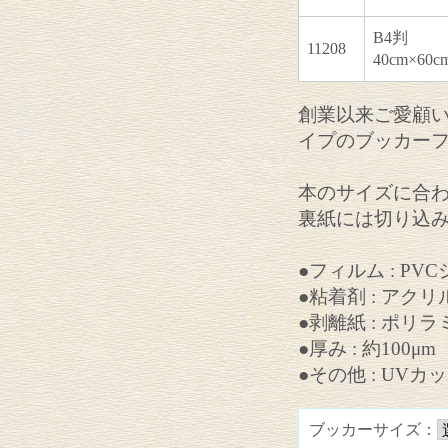
B4判
11208
40cm×60c
創業以来ご愛顧
イプのブッカー
本のサイズに合
裏紙には切り込
●フィルム : PV
●粘着剤 : アク
●剥離紙 : ポリ
●厚み : 約100μm
●その他 : UVカ
ブッカーサイズ：