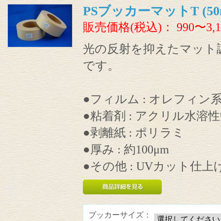
PSブッカーマットT (50
販売価格(税込)：
990〜3,1
光の反射を抑えたマット
です。
●フィルム : オレフィン
●粘着剤 : アクリル水溶
●剥離紙 : ポリラミ
●厚み : 約100μm
●その他 : UVカット仕上
ブッカーサイズ：