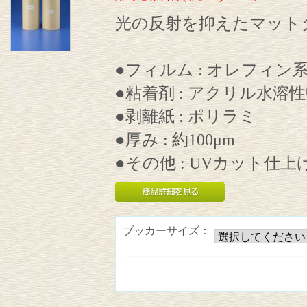
光の反射を抑えたマット
●フィルム : オレフィン
●粘着剤 : アクリル水溶
●剥離紙 : ポリラミ
●厚み : 約100μm
●その他 : UVカット仕上
ブッカーサイズ：