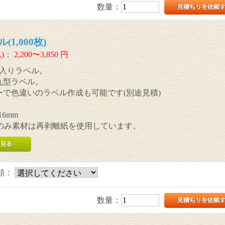
数量：
1,000枚)
)：
2,200〜3,850
円
入りラベル。
の丸型ラベル。
ーで色違いのラベル作成も可能です(別途見積)
6mm
のみ素材は再剥離紙を使用しています。
類：
数量：