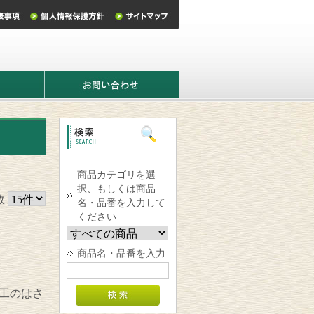
お
問
い
合
わ
せ
商品カテゴリを選
択、もしくは商品
数
名・品番を入力して
ください
商品名・品番を入力
工のはさ