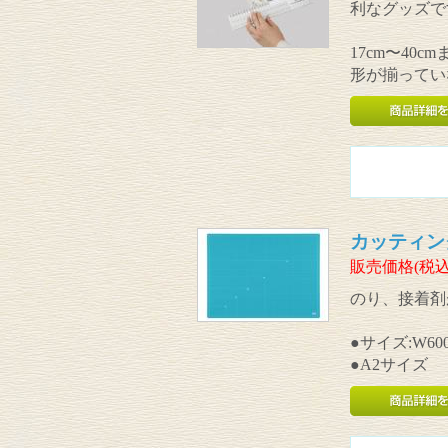
利なグッズで
17cm〜40
形が揃ってい
カッティン
販売価格(税込
のり、接着剤
●サイズ:W600
●A2サイズ