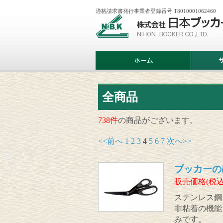
適格請求書発行事業者登録番号 T8010001062460
株
式
会
社
日
ホ
サ
本
ー
ー
ブ
ム
ビ
ッ
ス
カ
案
ー
内
全商品
738件
の商品がございます。
<<前へ
1
2
3
4
5
6
7
次へ>>
ブッカーのは
販売価格(税込
ステンレス鋼
非粘着の機能
みです。