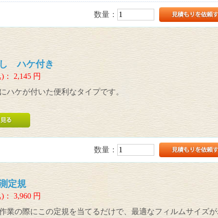
数量：
し ハケ付き
)：
2,145
円
にハケが付いた便利なタイプです。
数量：
測定規
)：
3,960
円
作業の際にこの定規を当てるだけで、最適なフィルムサイズが