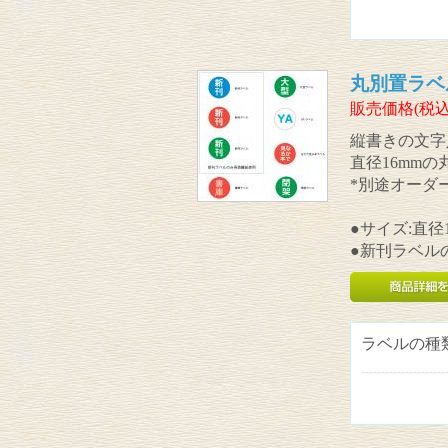
丸別置ラベル(
販売価格(税込
縦書きの文字
直径16mm
*別途オーダ
●サイズ:直径1
●新刊ラベル
ラベルの種