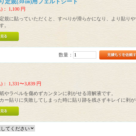
り定規(30㎝)用フェルトシート
)：
1,100
円
定規に貼っていただくと、すべりが滑らかになり、より貼りや
す。
数量：
)：
1,331〜3,839
円
紙やラベルを傷めずカンタンに剥がせる溶解液です。
カー貼りに失敗してしまった時に貼り跡を残さずキレイに剥が