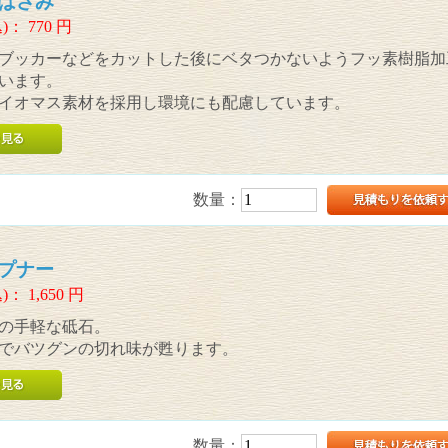
はさみ
)：
770
円
ブッカーなどをカットした後にベタつかないようフッ素樹脂加
います。
イオマス素材を採用し環境にも配慮しています。
数量：
プナー
)：
1,650
円
の手軽な砥石。
でバツグンの切れ味が甦ります。
数量：