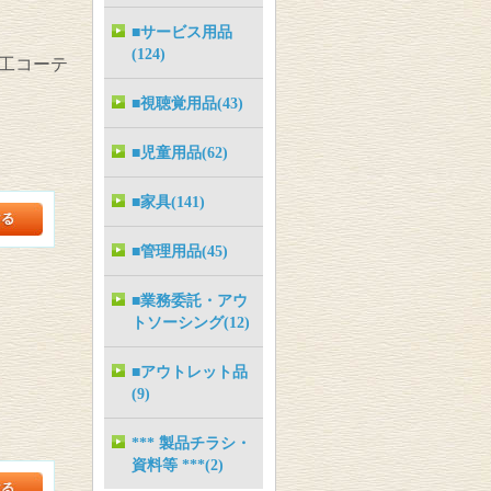
■サービス用品
(124)
工コーテ
■視聴覚用品(43)
■児童用品(62)
■家具(141)
■管理用品(45)
■業務委託・アウ
トソーシング(12)
■アウトレット品
(9)
*** 製品チラシ・
資料等 ***(2)