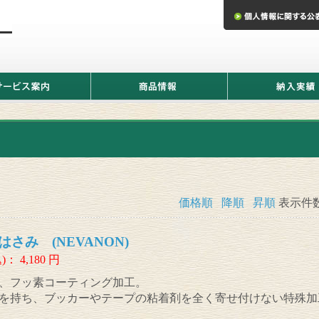
商
納
品
入
情
実
報
績
価格順
降順
昇順
表示件
さみ (NEVANON)
)：
4,180
円
、フッ素コーティング加工。
を持ち、ブッカーやテープの粘着剤を全く寄せ付けない特殊加