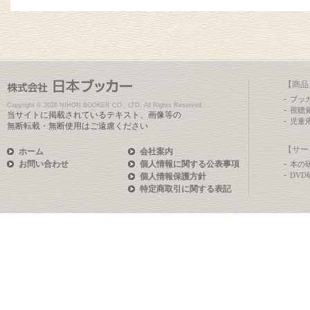
【商品
ブッ
Copyright ©
2026 NIHON BOOKER CO., LTD. All Rights Reserved.
視聴
当サイトに掲載されているテキスト、画像等の
児童
無断転載・無断使用はご遠慮ください
【サー
ホーム
会社案内
お問い合わせ
個人情報に関する公表事項
本の
DV
個人情報保護方針
特定商取引に関する表記