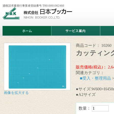
適格請求書発行事業者登録番号 T8010001062460
株
式
会
社
日
ホ
サ
商
本
ー
ー
品
ブ
ム
ビ
情
ッ
ス
報
カ
案
商品コード：
10260
ー
内
カッティン
販売価格(税込)：
2,6
関連カテゴリ：
■受入・整理用品
●サイズ:W600×H450
画像を拡大する
●A2サイズ
数量：