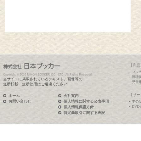
【商品
ブッ
Copyright ©
2026 NIHON BOOKER CO., LTD. All Rights Reserved.
視聴
当サイトに掲載されているテキスト、画像等の
児童
無断転載・無断使用はご遠慮ください
【サー
ホーム
会社案内
お問い合わせ
個人情報に関する公表事項
本の
DV
個人情報保護方針
特定商取引に関する表記