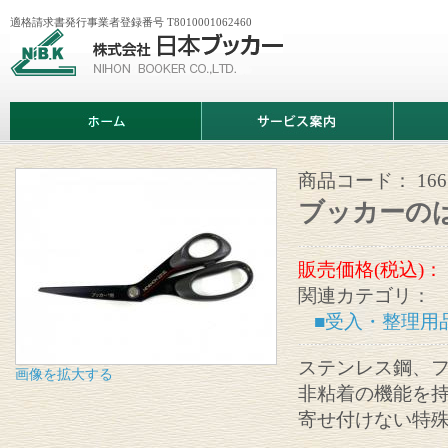
適格請求書発行事業者登録番号 T8010001062460
株
式
会
社
日
ホ
サ
商
本
ー
ー
品
ブ
ム
ビ
情
ッ
ス
報
カ
案
商品コード：
166
ー
内
ブッカーのは
販売価格(税込)：
関連カテゴリ：
■受入・整理用
ステンレス鋼、
画像を拡大する
非粘着の機能を
寄せ付けない特