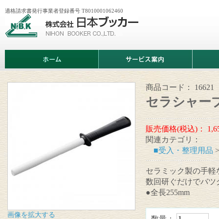
適格請求書発行事業者登録番号 T8010001062460
株
式
会
社
日
ホ
サ
商
本
ー
ー
品
ブ
ム
ビ
情
ッ
ス
報
カ
案
商品コード：
16621
ー
内
セラシャー
販売価格(税込)：
1,6
関連カテゴリ：
■受入・整理用品
セラミック製の手軽
数回研ぐだけでバツ
●全長255mm
画像を拡大する
数量：