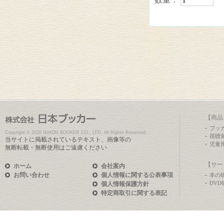
【商品
ブッ
Copyright ©
2026 NIHON BOOKER CO., LTD. All Rights Reserved.
視聴
当サイトに掲載されているテキスト、画像等の
児童
無断転載・無断使用はご遠慮ください
【サー
ホーム
会社案内
お問い合わせ
個人情報に関する公表事項
本の
DV
個人情報保護方針
特定商取引に関する表記