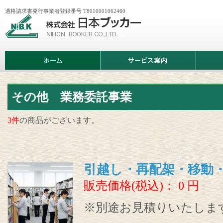
適格請求書発行事業者登録番号 T8010001062460
株
式
会
社
日
ホ
サ
商
本
ー
ー
品
ブ
ム
ビ
情
ッ
ス
報
カ
案
ー
内
その他 業務委託事業
3件
の商品がございます。
引越し・再配架・移動
販売価格(税込)：
0
円
※別途お見積りいたしま