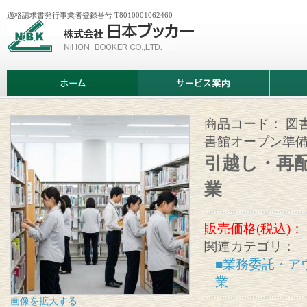
適格請求書発行事業者登録番号 T8010001062460
株
式
会
社
日
ホ
サ
商
本
ー
ー
品
ブ
ム
ビ
情
ッ
ス
報
カ
案
商品コード：
図
ー
内
書館オープン準
引越し・再
業
販売価格(税込)：
関連カテゴリ：
■業務委託・ア
業
画像を拡大する