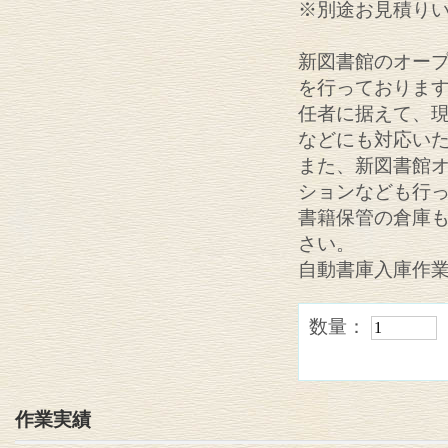
※別途お見積り
新図書館のオー
を行っておりま
任者に据えて、
などにも対応い
また、新図書館
ションなども行
書籍保管の倉庫
さい。
自動書庫入庫作
数量：
作業実績