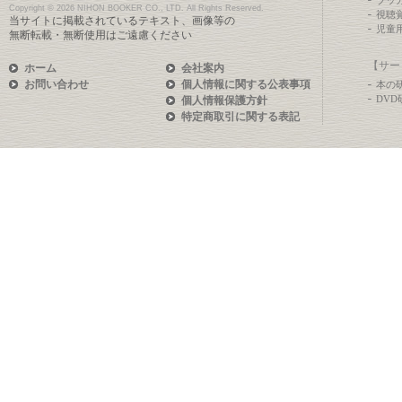
ブッ
Copyright ©
2026 NIHON BOOKER CO., LTD. All Rights Reserved.
視聴
当サイトに掲載されているテキスト、画像等の
児童
無断転載・無断使用はご遠慮ください
【サー
ホーム
会社案内
お問い合わせ
個人情報に関する公表事項
本の
DV
個人情報保護方針
特定商取引に関する表記