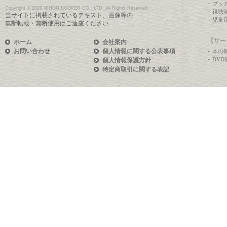
ブッ
Copyright ©
2026 NIHON BOOKER CO., LTD. All Rights Reserved.
視聴
当サイトに掲載されているテキスト、画像等の
児童
無断転載・無断使用はご遠慮ください
【サー
ホーム
会社案内
お問い合わせ
個人情報に関する公表事項
本の
DV
個人情報保護方針
特定商取引に関する表記