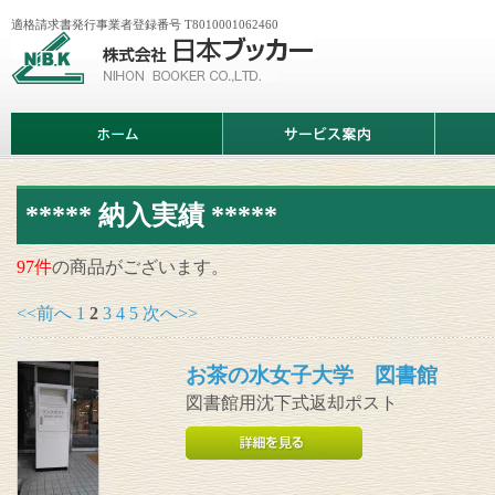
適格請求書発行事業者登録番号 T8010001062460
株
式
会
社
日
ホ
サ
商
本
ー
ー
品
ブ
ム
ビ
情
ッ
ス
報
カ
案
ー
内
***** 納入実績 *****
97件
の商品がございます。
<<前へ
1
2
3
4
5
次へ>>
お茶の水女子大学 図書館
図書館用沈下式返却ポスト