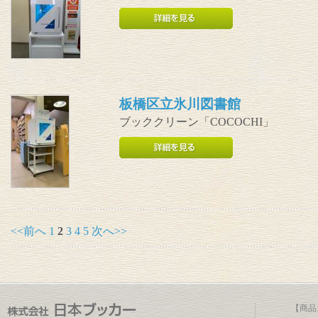
板橋区立氷川図書館
ブッククリーン「COCOCHI」
<<前へ
1
2
3
4
5
次へ>>
【商品