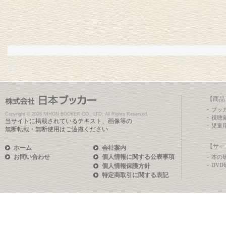
【商品
ブッ
Copyright ©
2026 NIHON BOOKER CO., LTD. All Rights Reserved.
視聴
当サイトに掲載されているテキスト、画像等の
児童
無断転載・無断使用はご遠慮ください
【サー
ホーム
会社案内
お問い合わせ
個人情報に関する公表事項
本の
DV
個人情報保護方針
特定商取引に関する表記