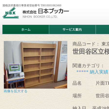
適格請求書発行事業者登録番号 T8010001062460
株
式
会
社
日
ホ
サ
商
本
ー
ー
品
ブ
ム
ビ
情
ッ
ス
報
カ
案
商品コード：
東
ー
内
世田谷区立
関連カテゴリ：
***** 納入実績 
品名 片面THE
画像を拡大する
場所 世田谷
納入日 平成28