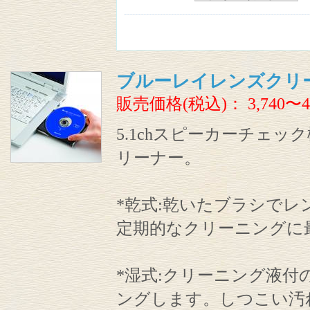
ブルーレイレンズクリ
販売価格(税込)：
3,740〜4
5.1chスピーカーチェ
リーナー。
*乾式:乾いたブラシで
定期的なクリーニングに
*湿式:クリーニング液
ングします。しつこい汚