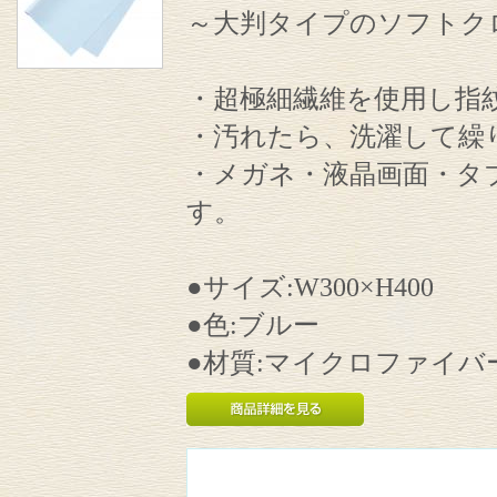
～大判タイプのソフトク
・超極細繊維を使用し指
・汚れたら、洗濯して繰
・メガネ・液晶画面・タ
す。
●サイズ:W300×H400
●色:ブルー
●材質:マイクロファイバ