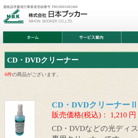
適格請求書発行事業者登録番号 T8010001062460
株
式
会
社
日
ホ
サ
商
本
ー
ー
品
ブ
ム
ビ
情
ッ
ス
報
カ
案
ー
内
CD・DVDクリーナー
6件
の商品がございます。
CD・DVDクリーナーⅡ
販売価格(税込)：
1,210
円
CD・DVDなどの光ディ