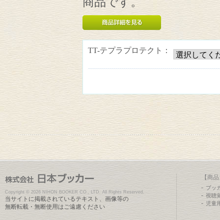
商品です。
TT-テプラプロテクト：
【商品
ブッ
Copyright ©
2026 NIHON BOOKER CO., LTD. All Rights Reserved.
視聴
当サイトに掲載されているテキスト、画像等の
児童
無断転載・無断使用はご遠慮ください