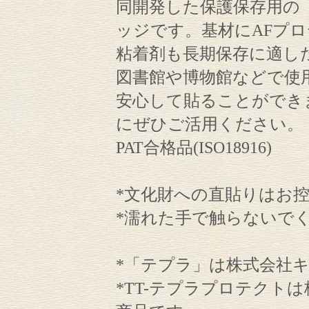
同開発した保護保存用の
ッジです。基材にAFプ
粘着剤も長期保存に適し
図書館や博物館などで使
安心して貼ることができ
にぜひご活用ください。
PAT合格品(ISO18916)
*文化財への直貼りはお
*濡れた手で触らないで
*「テプラ」は株式会社
*TT-テプラプロテクト