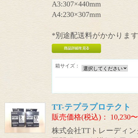
A3:307×440mm
A4:230×307mm
*別途配送料がかかりま
箱サイズ：
TT-テプラプロテクト
販売価格(税込)：
10,230〜
株式会社TTトレーディ