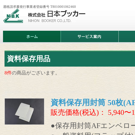
適格請求書発行事業者登録番号 T8010001062460
株
式
会
社
日
ホ
サ
商
本
ー
ー
品
ブ
ム
ビ
情
ッ
ス
報
カ
案
ー
内
資料保存用品
8件
の商品がございます。
資料保存用封筒 50枚(A
販売価格(税込)：
5,940〜1
●保存用封筒AFエンベロ