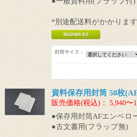
●一般資料用(フラップ付)
*別途配送料がかかりま
封筒サイズ：
資料保存用封筒 50枚(A
販売価格(税込)：
5,940〜1
●保存用封筒AFエンベロ
●古文書用(フラップ無)