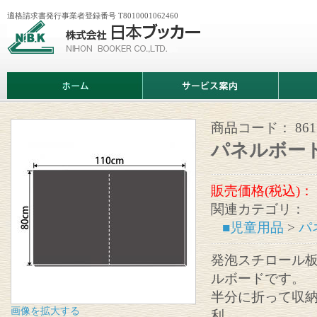
適格請求書発行事業者登録番号 T8010001062460
株
式
会
社
日
ホ
サ
商
本
ー
ー
品
ブ
ム
ビ
情
ッ
ス
報
カ
案
商品コード：
861
ー
内
パネルボード
販売価格(税込)：
関連カテゴリ：
■児童用品
>
パ
発泡スチロール
ルボードです。
半分に折って収
画像を拡大する
利。