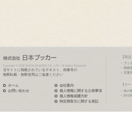
【商品
ブッ
Copyright ©
2026 NIHON BOOKER CO., LTD. All Rights Reserved.
視聴
当サイトに掲載されているテキスト、画像等の
児童
無断転載・無断使用はご遠慮ください
【サー
ホーム
会社案内
お問い合わせ
個人情報に関する公表事項
本の
DV
個人情報保護方針
特定商取引に関する表記