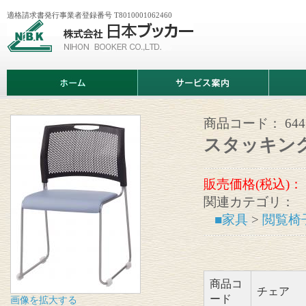
適格請求書発行事業者登録番号 T8010001062460
株
式
会
社
日
ホ
サ
商
本
ー
ー
品
ブ
ム
ビ
情
ッ
ス
報
カ
案
商品コード：
64
ー
内
スタッキング
販売価格(税込)：
関連カテゴリ：
■家具
>
閲覧椅
商品コ
チェア
ード
画像を拡大する