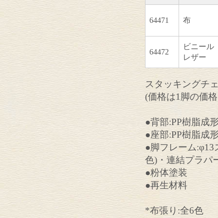
64471
布
ビニール
64472
レザー
スタッキングチェ
(価格は1脚の価格
●背部:PP樹脂成
●座部:PP樹脂
●脚フレーム:φ
色)・連結プラパ
●粉体塗装
●再生材料
*布張り:全6色