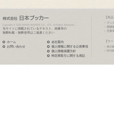
【商品
ブッ
Copyright ©
2026 NIHON BOOKER CO., LTD. All Rights Reserved.
視聴
当サイトに掲載されているテキスト、画像等の
児童
無断転載・無断使用はご遠慮ください
【サー
ホーム
会社案内
お問い合わせ
個人情報に関する公表事項
本の
DV
個人情報保護方針
特定商取引に関する表記