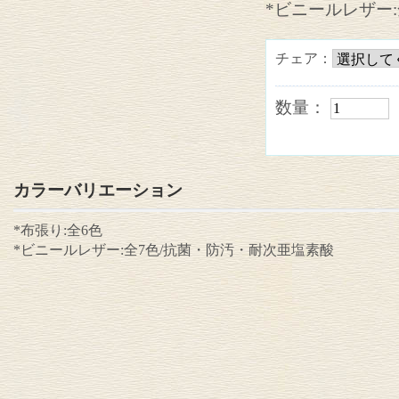
*ビニールレザー
チェア：
数量：
カラーバリエーション
*布張り:全6色
*ビニールレザー:全7色/抗菌・防汚・耐次亜塩素酸