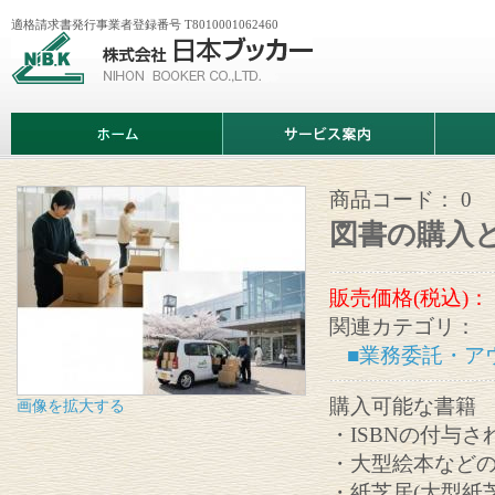
適格請求書発行事業者登録番号 T8010001062460
株
式
会
社
日
ホ
サ
商
本
ー
ー
品
ブ
ム
ビ
情
ッ
ス
報
カ
案
商品コード：
0
ー
内
図書の購入
販売価格(税込)：
関連カテゴリ：
■業務委託・ア
購入可能な書籍
画像を拡大する
・ISBNの付与
・大型絵本など
・紙芝居(大型紙