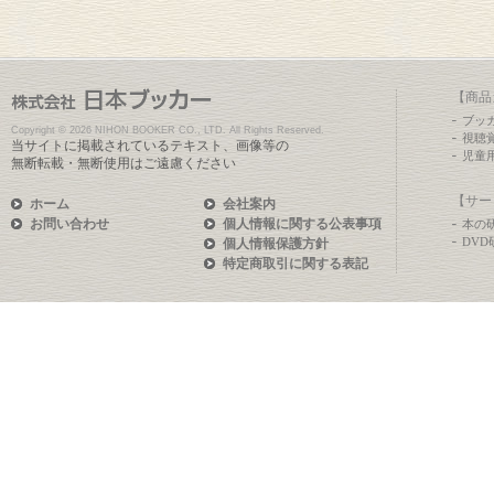
【商品
ブッ
Copyright ©
2026 NIHON BOOKER CO., LTD. All Rights Reserved.
視聴
当サイトに掲載されているテキスト、画像等の
児童
無断転載・無断使用はご遠慮ください
【サー
ホーム
会社案内
お問い合わせ
個人情報に関する公表事項
本の
DV
個人情報保護方針
特定商取引に関する表記