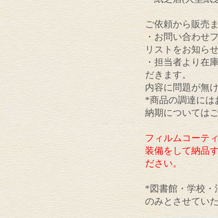
ご依頼から販売
・お問い合わせ
リストをお知ら
・担当者より在
だきます。
内容に問題が無
*商品の調達には
納期については
フィルムコーテ
装備をして納品
ださい。
*図書館・学校・
のみとさせてい