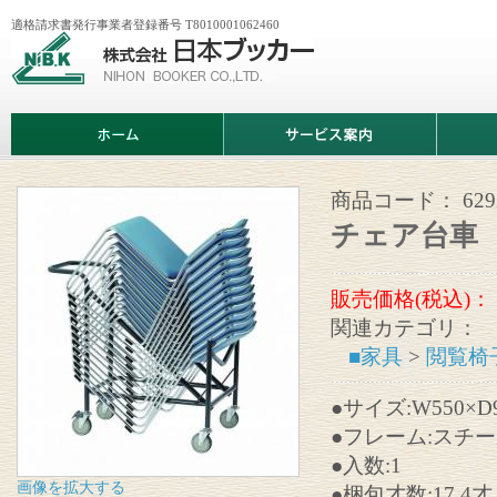
適格請求書発行事業者登録番号 T8010001062460
株
式
会
社
日
ホ
サ
商
本
ー
ー
品
ブ
ム
ビ
情
ッ
ス
報
カ
案
商品コード：
629
ー
内
チェア台車
販売価格(税込)：
関連カテゴリ：
■家具
>
閲覧椅
●サイズ:W550×D9
●フレーム:スチー
●入数:1
画像を拡大する
●梱包才数:17.4才