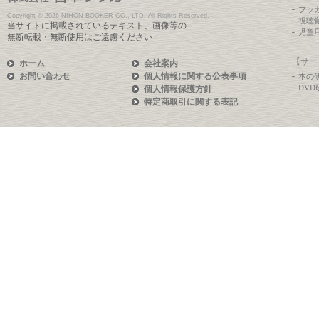
ブッ
Copyright ©
2026 NIHON BOOKER CO., LTD. All Rights Reserved.
視聴
当サイトに掲載されているテキスト、画像等の
児童
無断転載・無断使用はご遠慮ください
【サー
ホーム
会社案内
お問い合わせ
個人情報に関する公表事項
本の
DV
個人情報保護方針
特定商取引に関する表記