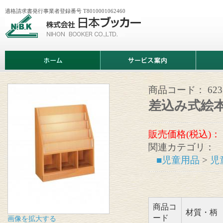
適格請求書発行事業者登録番号 T8010001062460
株
式
会
社
日
ホ
サ
商
本
ー
ー
品
ブ
ム
ビ
情
ッ
ス
報
カ
案
商品コード：
623
ー
内
差込み式絵
販売価格(税込)：
関連カテゴリ：
■児童用品
>
児
商品コ
材質・柄
ード
画像を拡大する