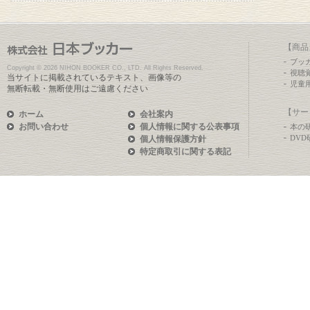
【商品
ブッ
Copyright ©
2026 NIHON BOOKER CO., LTD. All Rights Reserved.
視聴
当サイトに掲載されているテキスト、画像等の
児童
無断転載・無断使用はご遠慮ください
【サー
ホーム
会社案内
お問い合わせ
個人情報に関する公表事項
本の
DV
個人情報保護方針
特定商取引に関する表記