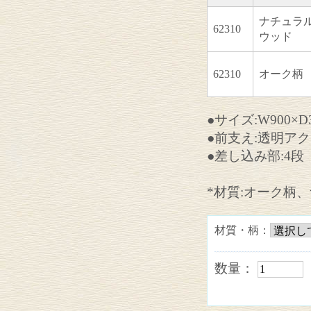
ナチュラ
62310
ウッド
62310
オーク柄
●サイズ:W900×D3
●前支え:透明ア
●差し込み部:4段
*材質:オーク柄
材質・柄：
数量：