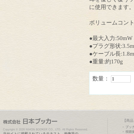
に使用できます
ボリュームコン
●最大入力:50mW
●プラグ形状:3.
●ケーブル長:1.8
●重量:約170g
数量：
【商品
ブッ
Copyright ©
2026 NIHON BOOKER CO., LTD. All Rights Reserved.
視聴
当サイトに掲載されているテキスト、画像等の