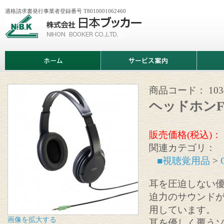
適格請求書発行事業者登録番号 T8010001062460
株
式
会
社
日
ホ
サ
商
本
ー
ー
品
ブ
ム
ビ
情
ッ
ス
報
カ
案
商品コード：
103
ー
内
ヘッドホン
販売価格(税込)：
関連カテゴリ：
■視聴覚用品
>
耳を圧迫しない
迫力のサウンドが
用しています。
画像を拡大する
耳を優しく覆う