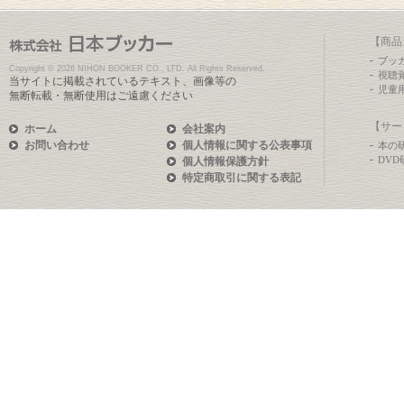
【商品
ブッ
Copyright ©
2026 NIHON BOOKER CO., LTD. All Rights Reserved.
視聴
当サイトに掲載されているテキスト、画像等の
児童
無断転載・無断使用はご遠慮ください
【サー
ホーム
会社案内
お問い合わせ
個人情報に関する公表事項
本の
DV
個人情報保護方針
特定商取引に関する表記