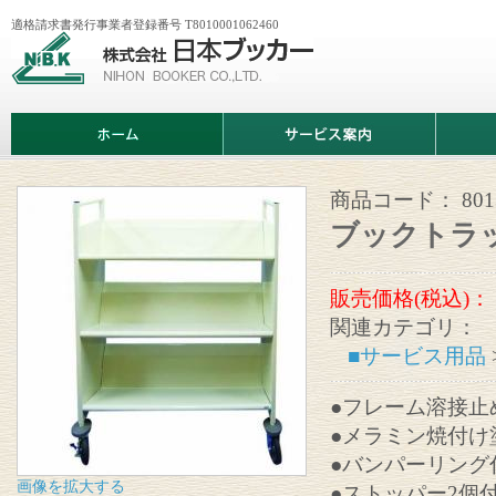
適格請求書発行事業者登録番号 T8010001062460
株
式
会
社
日
ホ
サ
商
本
ー
ー
品
ブ
ム
ビ
情
ッ
ス
報
カ
案
商品コード：
801
ー
内
ブックトラ
販売価格(税込)：
関連カテゴリ：
■サービス用品
●フレーム溶接止
●メラミン焼付け
●バンパーリン
画像を拡大する
●ストッパー2個