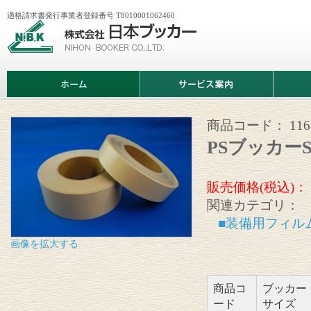
適格請求書発行事業者登録番号 T8010001062460
株
式
会
社
日
ホ
サ
商
本
ー
ー
品
ブ
ム
ビ
情
ッ
ス
報
カ
案
商品コード：
11
ー
内
PSブッカーS
販売価格(税込)：
関連カテゴリ：
■装備用フィル
画像を拡大する
商品コ
ブッカー
ード
サイズ