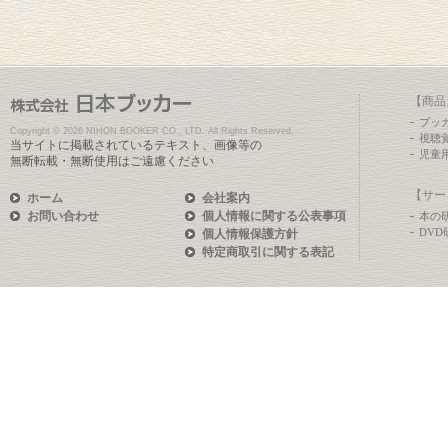
【商品
ブッ
Copyright ©
2026 NIHON BOOKER CO., LTD. All Rights Reserved.
視聴
当サイトに掲載されているテキスト、画像等の
児童
無断転載・無断使用はご遠慮ください
【サー
ホーム
会社案内
お問い合わせ
個人情報に関する公表事項
本の
DV
個人情報保護方針
特定商取引に関する表記