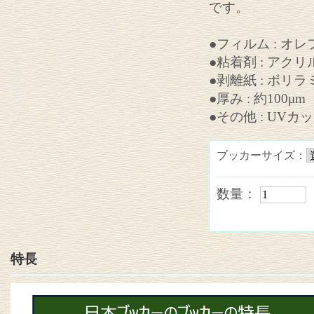
です。
●フィルム : 
●粘着剤 : アク
●剥離紙 : ポリラ
●厚み : 約100μm
●その他 : UVカ
ブッカーサイズ：
数量：
特長